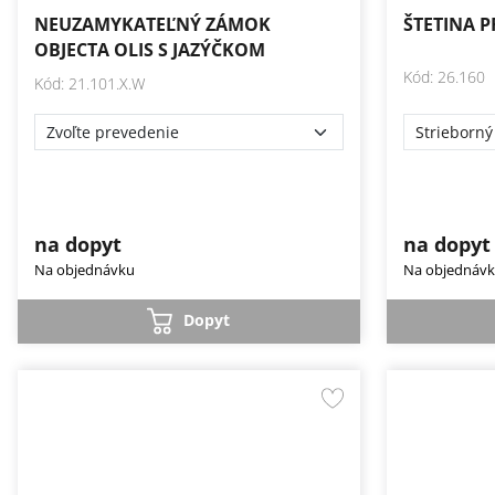
NEUZAMYKATEĽNÝ ZÁMOK
ŠTETINA P
OBJECTA OLIS S JAZÝČKOM
Kód: 26.160
Kód: 21.101.X.W
Strieborný
na dopyt
na dopyt
Na objednávku
Na objednáv
Dopyt