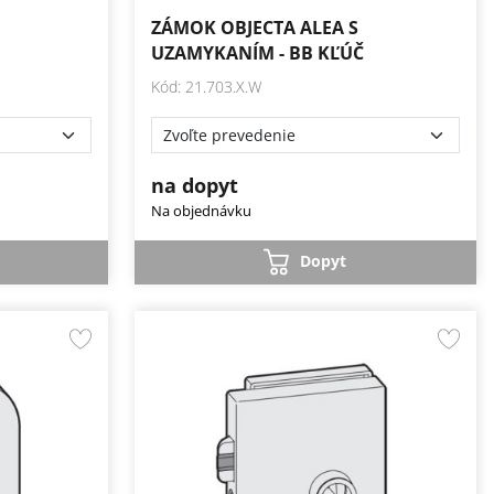
ZÁMOK OBJECTA ALEA S
…
UZAMYKANÍM - BB KĽÚČ
Kód: 21.703.X.W
na dopyt
Na objednávku
Dopyt