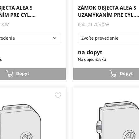
JECTA ALEA S
ZÁMOK OBJECTA ALEA S
ÍM PRE CYL.…
UZAMYKANÍM PRE CYL.
2.X.W
Kód: 21.705.X.W
na dopyt
ku
Na objednávku
Dopyt
Dopyt