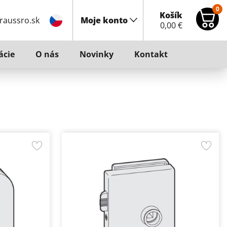
0
Košík
raussro.sk
Moje konto
0,00
€
ácie
O nás
Novinky
Kontakt