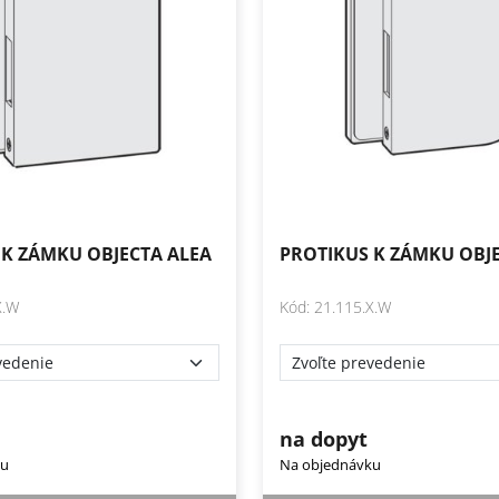
 K ZÁMKU OBJECTA ALEA
PROTIKUS K ZÁMKU OBJE
X.W
Kód: 21.115.X.W
na dopyt
ku
Na objednávku