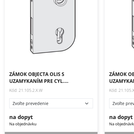
ZÁMOK OBJECTA OLIS S
ZÁMOK OBJ
UZAMYKANÍM PRE CYL.…
UZAMYKAN
Kód: 21.105.2.X.W
Kód: 21.105.
na dopyt
na dopyt
Na objednávku
Na objednáv