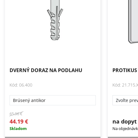
DVERNÝ DORAZ NA PODLAHU
PROTIKUS
Kód: 06.400
Kód: 21.715.
Brúsený antikor
65.96 €
44.19 €
na dopyt
Skladom
Na objednáv