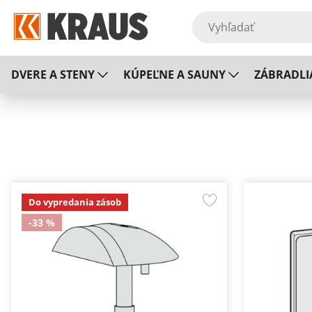
DVERE A STENY
KÚPEĽNE A SAUNY
ZÁBRADLI
Do vypredania zásob
-33 %