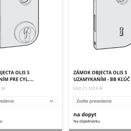
ECTA OLIS S
ZÁMOK OBJECTA OLIS S
ÍM PRE CYL.…
UZAMYKANÍM - BB KĽÚČ
X.W
Kód: 21.103.X.W
na dopyt
ku
Na objednávku