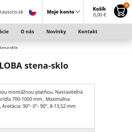
0
Košík
raussro.sk
Moje konto
0,00
€
ácie
O nás
Novinky
Kontakt
tena-sklo
ILOBA stena-sklo
nnou montážnou platňou, Nastaviteľná
 krídla 700-1000 mm , Maximálna
 Aretácia: 90°- 0°- 90°, 8-13,52 mm
C