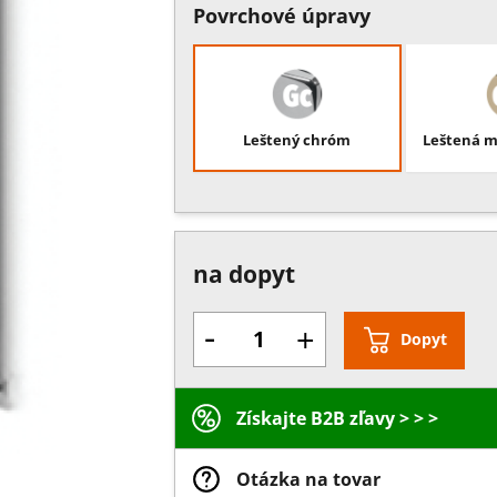
Povrchové úpravy
Leštený chróm
Leštená m
na dopyt
-
+
Dopyt
Získajte B2B zľavy > > >
Otázka na tovar