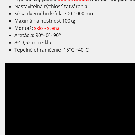
Nastaviteľná rýchlosť zatvárania
Šírka dverného krídla 700-1000 mm
Maximálna nostnosť 100kg
Montáž:
sklo - stena
Aretácia: 90°- 0°- 90°
8-13,52 mm sklo
Tepelné ohraničenie -15°C +40°C