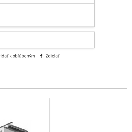
idať k obľúbeným
Zdielať