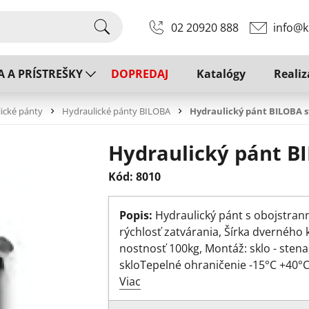
02 20920 888
info@k
A A PRÍSTREŠKY
DOPREDAJ
Katalógy
Realiz
ické pánty
Hydraulické pánty BILOBA
Hydraulický pánt BILOBA s
Hydraulický pánt B
Kód: 8010
Popis:
Hydraulický pánt s obojstra
rýchlosť zatvárania, Šírka dverného
nostnosť 100kg, Montáž: sklo - stena,
skloTepelné ohraničenie -15°C +40°
Viac