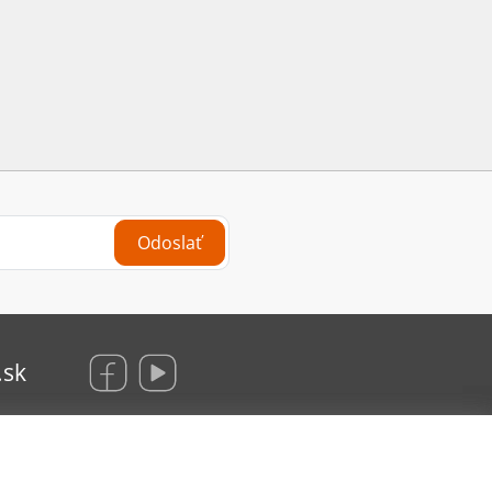
Odoslať
.sk
KRAUS Glas Beschlaege, s. r. o.