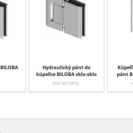
 BILOBA
Hydraulický pánt do
Kúpeľ
kúpeľne BILOBA sklo-sklo
pánt B
Kód: 8015BTJC
u