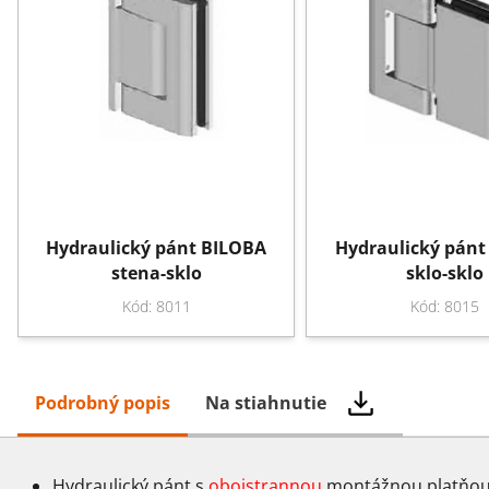
Hydraulický pánt BILOBA
Hydraulický pánt
stena-sklo
sklo-sklo
Kód: 8011
Kód: 8015
Podrobný popis
Na stiahnutie
Hydraulický pánt s
obojstrannou
montážnou platňo