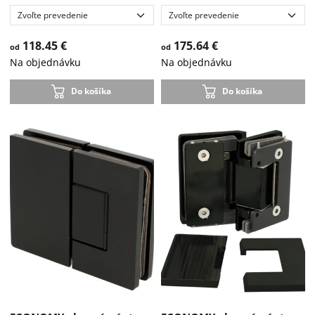
Do vypredania zásob
-33 %
118.45 €
175.64 €
od
od
Na objednávku
Na objednávku
Do košíka
Do košíka