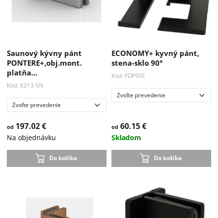
Saunový kývny pánt
ECONOMY+ kyvný pánt,
PONTERE+,obj.mont.
stena-sklo 90°
platňa…
Kód: PDP90E
Kód: 8313-SN
197.02 €
60.15 €
od
od
Na objednávku
Skladom
Do košíka
Do košíka