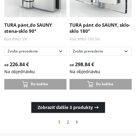
TURA pánt,do SAUNY
TURA pánt do SAUNY, sklo-
stena-sklo 90°
sklo 180°
Kód: 8962-SN
Kód: 8960-180-SN
226.84 €
298.84 €
od
od
Na objednávku
Na objednávku
Do košíka
Do košíka
Zobraziť ďalšie
3
produkty
1
2