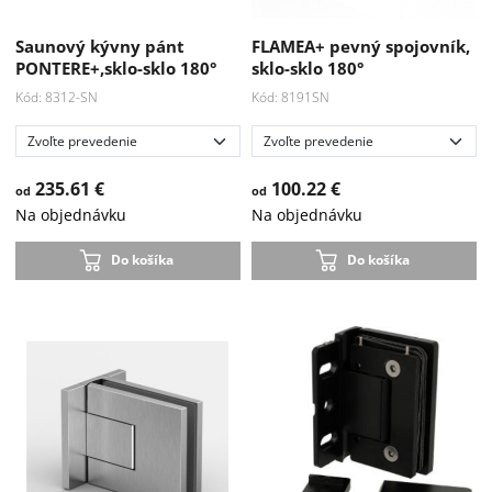
Saunový kývny pánt
FLAMEA+ pevný spojovník,
PONTERE+,sklo-sklo 180°
sklo-sklo 180°
Kód: 8312-SN
Kód: 8191SN
235.61 €
100.22 €
od
od
Na objednávku
Na objednávku
Do košíka
Do košíka