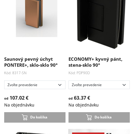
Saunový pevný úchyt
ECONOMY+ kyvný pánt,
PONTERE+, sklo-sklo 90°
stena-sklo 90°
Kód: 8317-SN
Kód: PDP90D
107.02 €
63.37 €
od
od
Na objednávku
Na objednávku
Do košíka
Do košíka