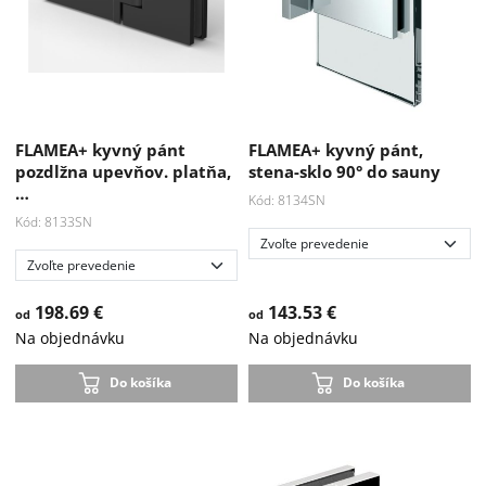
FLAMEA+ kyvný pánt
FLAMEA+ kyvný pánt,
pozdlžna upevňov. platňa,
stena-sklo 90° do sauny
…
Kód: 8134SN
Kód: 8133SN
198.69 €
143.53 €
od
od
Na objednávku
Na objednávku
Do košíka
Do košíka