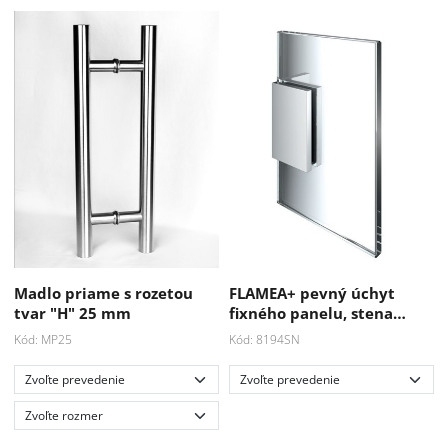
Madlo priame s rozetou
FLAMEA+ pevný úchyt
tvar "H" 25 mm
fixného panelu, stena…
Kód: MP25
Kód: 8194SN