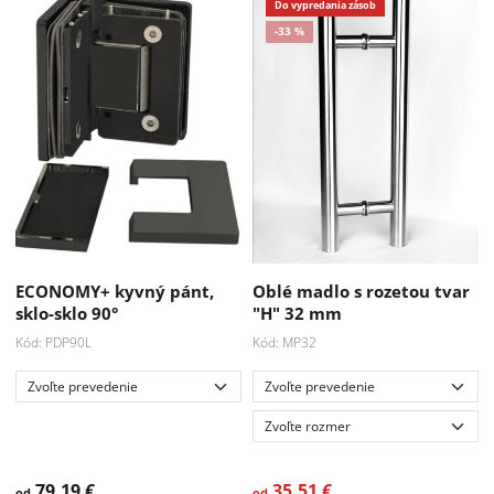
ECONOMY+ kyvný pánt,
Oblé madlo s rozetou tvar
sklo-sklo 90°
"H" 32 mm
Kód: PDP90L
Kód: MP32
79.19 €
35.51 €
od
od