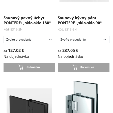
Saunový pevný úchyt
Saunový kývny pánt
PONTERE+, sklo-sklo 180°
PONTERE+,sklo-sklo 90°
Kód: 8319-SN
Kód: 8315-SN
127.02 €
237.05 €
od
od
Na objednávku
Na objednávku
Do košíka
Do košíka