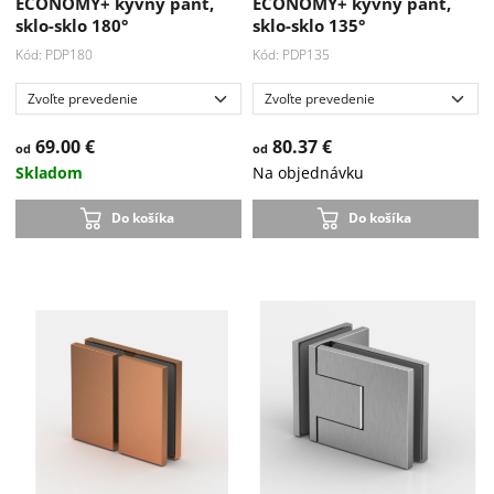
ECONOMY+ kyvný pánt,
ECONOMY+ kyvný pánt,
sklo-sklo 180°
sklo-sklo 135°
Kód: PDP180
Kód: PDP135
69.00 €
80.37 €
od
od
Skladom
Na objednávku
Do košíka
Do košíka