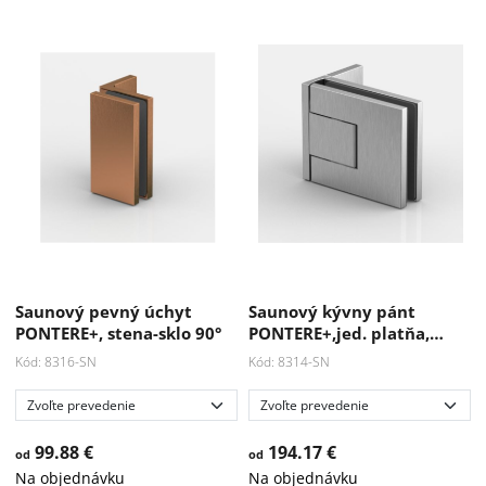
Saunový pevný úchyt
Saunový kývny pánt
PONTERE+, stena-sklo 90°
PONTERE+,jed. platňa,…
Kód: 8316-SN
Kód: 8314-SN
99.88 €
194.17 €
od
od
Na objednávku
Na objednávku