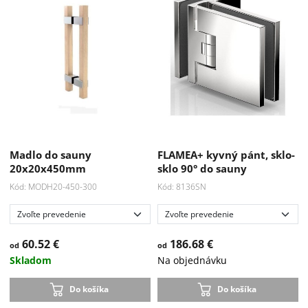
Madlo do sauny
FLAMEA+ kyvný pánt, sklo-
20x20x450mm
sklo 90° do sauny
Kód: MODH20-450-300
Kód: 8136SN
60.52 €
186.68 €
od
od
Skladom
Na objednávku
Do košíka
Do košíka