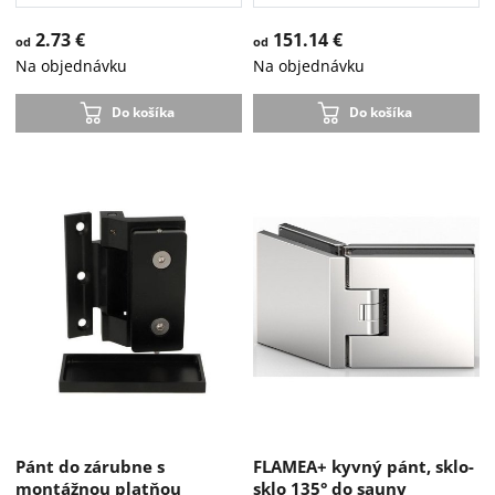
2.73 €
151.14 €
od
od
Na objednávku
Na objednávku
Do košíka
Do košíka
Pánt do zárubne s
FLAMEA+ kyvný pánt, sklo-
montážnou platňou
sklo 135° do sauny