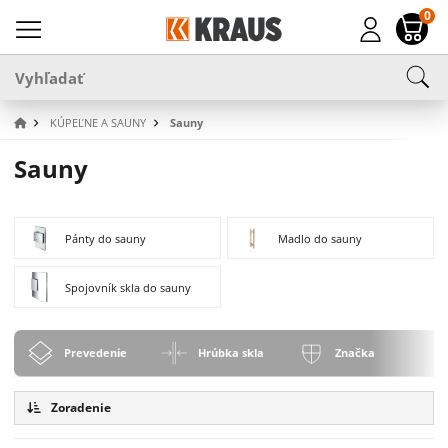
0
KÚPEĽNE A SAUNY
Sauny
Sauny
Pánty do sauny
Madlo do sauny
Spojovník skla do sauny
Prevedenie
Hrúbka skla
Značka
Zoradenie