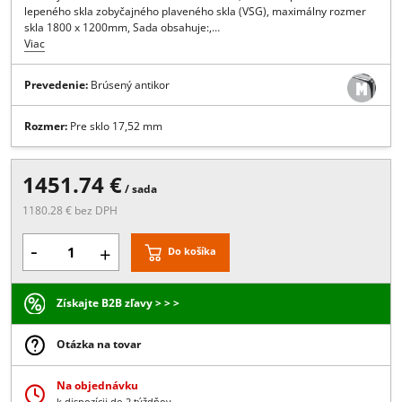
Popis:
PRE KONZOLOVÉ PRÍSTREŠKY S CERTIFIKÁCIOU, , pevne daný
rozmer pre vysadenie skla1200 mm, Sklo je uložené na celej dĺžke
konzoly, Veľmi jednoduchá montáž ibapoložením skla na spodnú čas
konzoly anásledne zaistenie hornou časťou, možnosť použitia
lepeného skla zobyčajného plaveného skla (VSG), maximálny rozme
skla 1800 x 1200mm, Sada obsahuje:,…
Viac
Prevedenie:
Brúsený antikor
Rozmer:
Pre sklo 17,52 mm
1451.74 €
/ sada
1180.28 € bez DPH
-
+
Do košíka