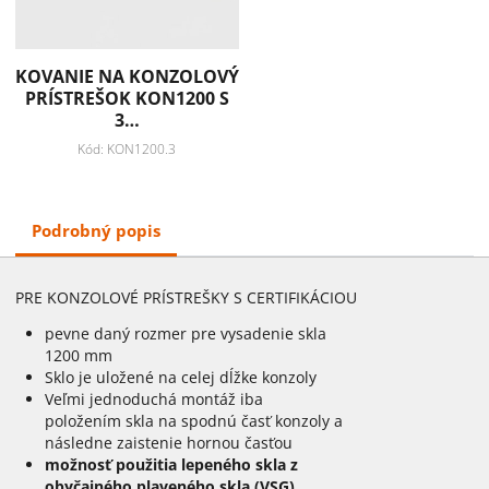
KOVANIE NA KONZOLOVÝ
PRÍSTREŠOK KON1200 S
3…
Kód: KON1200.3
Podrobný popis
PRE KONZOLOVÉ PRÍSTREŠKY S CERTIFIKÁCIOU
pevne daný rozmer pre vysadenie skla
1200 mm
Sklo je uložené na celej dĺžke konzoly
Veľmi jednoduchá montáž iba
položením skla na spodnú časť konzoly a
následne zaistenie hornou časťou
možnosť použitia lepeného skla z
obyčajného plaveného skla (VSG)