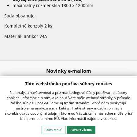
maximálny rozmer skla 1800 x 1200mm
Sada obsahuje:
Kompletné konzoly 2 ks
Materiál: antikor V4A
Novinky e-mailom
Táto webstránka používa súbory cookies
Odoslať
Na analýzu návštevnosti a pre marketingové účely používame súbory
cookies. Informácie o tom, ako používate naše webové stránky, v prípade
Vášho súhlasu, poskytujeme aj tretím stranám, ktoré nám poskytujú
nástroje na analýzu a marketing. Tretie strany môžu informácie
02 20920 888
info@kraussro.sk
skombinovať s osobnými údajmi, ktoré od Vás získali a následne môže prísť
k ich prenosu mimo EÚ. Viac informácií nájdete v
cookies.
Všetko o nákupe
Odmietnuť
Povoliť všetko