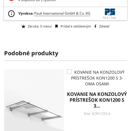
Získajte B2B zľavy > > >
Otázka na tovar
Na objednávku
k dispozícii do 2 týždňov
Podobné produkty
Výrobca:
Pauli International GmbH & Co. KG
Záruka: 5 rokov
Pridať k obľúbeným
Zdielať
KOVANIE NA KONZOLOVÝ
PRÍSTREŠOK KON1200 S
3…
Kód: KON1200.4