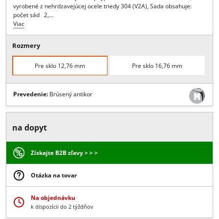
Popis:
PRE PRÍSTREŠKY NA KONZOLÁCH, , kvalitné kovanie na mont
prístrešku bez použitia tiahiel, k dipozícii statický posudok pre
štandardné rozmery a zaťaženia, pozor na únosnosť podkladu do
ktorého kotvíte, musí byť schopnýpreniesť zaťaženie 8.8kN na ťah,
vyrobené z nehrdzavejúcej ocele triedy 304 (V2A), Sada obsahuje:
počet sád 2,…
Viac
Rozmery
Pre sklo 12,76 mm
Pre sklo 16,76 mm
Prevedenie:
Brúsený antikor
na dopyt
Získajte B2B zľavy > > >