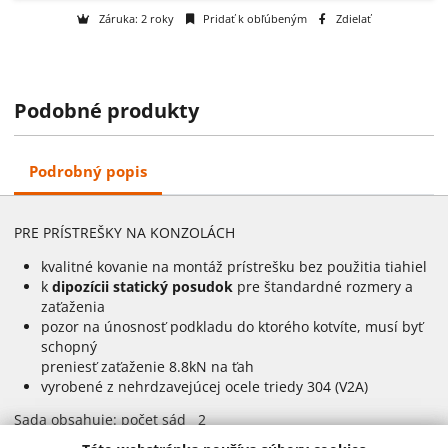
Otázka na tovar
Na objednávku
Podobné produkty
k dispozícii do 2 týždňov
Záruka: 2 roky
Pridať k obľúbeným
Zdielať
Podrobný popis
PRE PRÍSTREŠKY NA KONZOLÁCH
kvalitné kovanie na montáž prístrešku bez použitia tiahiel
k
dipozícii statický posudok
pre štandardné rozmery a
zaťaženia
pozor na únosnosť podkladu do ktorého kotvíte, musí byť
schopný
preniesť zaťaženie 8.8kN na ťah
vyrobené z nehrdzavejúcej ocele triedy 304 (V2A)
Sada obsahuje: počet sád 2