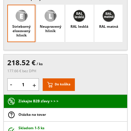
Popis:
Uchytenia na podlahu, , Pre sklo10,76mm, , L=1100mm, ,
Krajový (začiatok/koniec) stĺpik zábradlia, , Rozmer 58x58x110mm,
Viac
Povrchové úpravy
Strieborný
Neupravený
RAL lesklá
RAL matn
eloxovaný
hliník
hliník
218.52 €
/ ks
177.66 € bez DPH
-
+
Do košíka