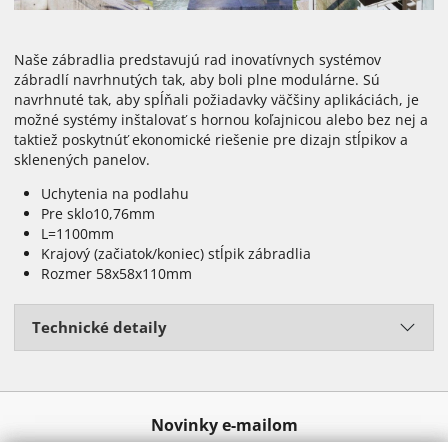
Naše zábradlia predstavujú rad inovatívnych systémov
zábradlí navrhnutých tak, aby boli plne modulárne. Sú
navrhnuté tak, aby spĺňali požiadavky väčšiny aplikáciách, je
možné systémy inštalovať s hornou koľajnicou alebo bez nej a
taktiež poskytnúť ekonomické riešenie pre dizajn stĺpikov a
sklenených panelov.
Uchytenia na podlahu
Pre sklo10,76mm
L=1100mm
Krajový (začiatok/koniec) stĺpik zábradlia
Rozmer 58x58x110mm
Technické detaily
Novinky e-mailom