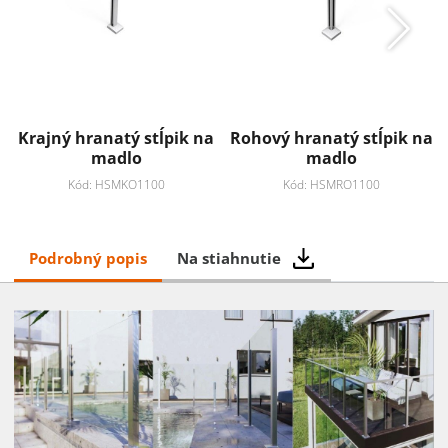
Krajný hranatý stĺpik na
Rohový hranatý stĺpik na
madlo
madlo
Kód: HSMKO1100
Kód: HSMRO1100
Podrobný popis
Na stiahnutie