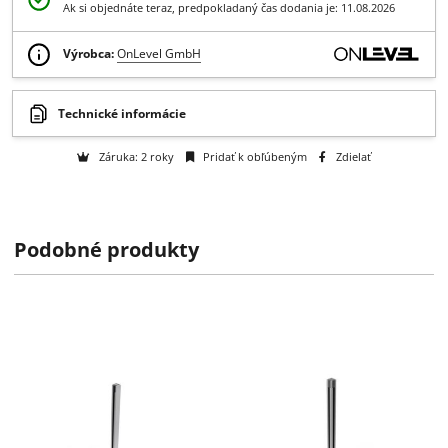
Získajte B2B zľavy > > >
Otázka na tovar
Skladom 1-5 ks
Ak si objednáte teraz, predpokladaný čas dodania je: 11.08.2026
Výrobca:
OnLevel GmbH
Podobné produkty
Technické informácie
Záruka: 2 roky
Pridať k obľúbeným
Zdielať