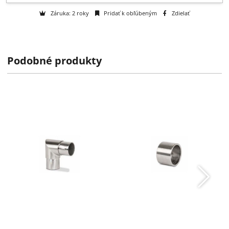
Otázka na tovar
Na objednávku
k dispozícii do 2 týždňov
Podobné produkty
Výrobca:
OnLevel GmbH
Záruka: 2 roky
Pridať k obľúbeným
Zdielať