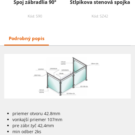
Spoj zábradlia 90°
Stlpikova stenová spojka
Kód: S90
Kód: SZ42
Podrobný popis
priemer otvoru 42.8mm
vonkajší priemer 107mm
pre zábr.tyč 42,4mm
min odber 2ks