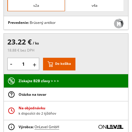
Popis:
priemer otvoru 42.8mm, , vonkajší priemer 107mm, , pre
zábr.tyč 42,4mm, , min odber 2ks,
Rozmery
v2a
v4a
Prevedenie:
Brúsený antikor
23.22 €
/ ks
18.88 € bez DPH
-
+
Do košíka
Získajte B2B zľavy > > >