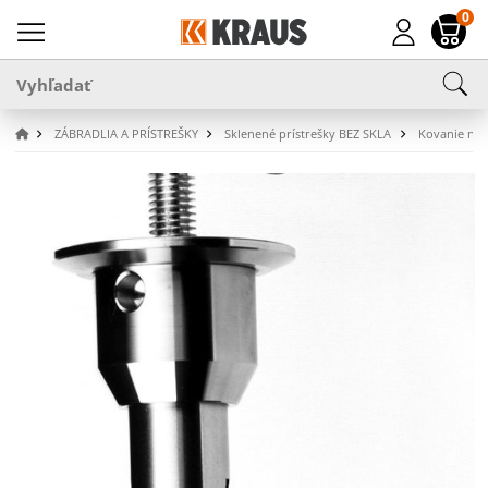
0
ZÁBRADLIA A PRÍSTREŠKY
Sklenené prístrešky BEZ SKLA
Kovanie na p