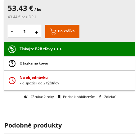
Popis:
Spoj steny a tiahla pre MAR60, Materiál: Antikor V2A, závit ľa
Prevedenie:
Brúsený antikor
53.43 €
/ ks
43.44 € bez DPH
-
+
Do košíka
Získajte B2B zľavy > > >
Otázka na tovar
Na objednávku
k dispozícii do 2 týždňov
Podobné produkty
Záruka: 2 roky
Pridať k obľúbeným
Zdielať