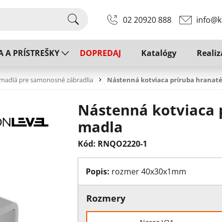
02 20920 888
info@k
A A PRÍSTREŠKY
DOPREDAJ
Katalógy
Realiz
madlá pre samonosné zábradlia
Nástenná kotviaca príruba hranat
Nástenná kotviaca 
madla
Kód: RNQO2220-1
Popis:
rozmer 40x30x1mm
Rozmery