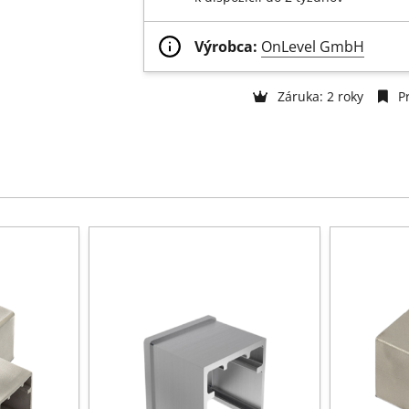
Výrobca:
OnLevel GmbH
Záruka: 2 roky
Pr