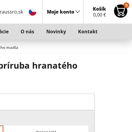
0
Košík
raussro.sk
Moje konto
0,00
€
ácie
O nás
Novinky
Kontakt
ého madla
príruba hranatého