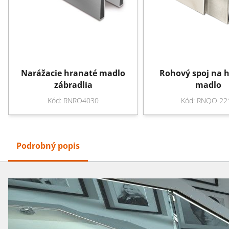
Narážacie hranaté madlo
Rohový spoj na 
zábradlia
madlo
Kód: RNRO4030
Kód: RNQO 22
Podrobný popis