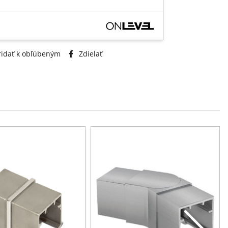
idať k obľúbeným
Zdielať