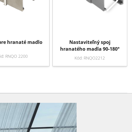
pre hranaté madlo
Nastaviteľný spoj
hranatého madla 90-180°
ód: RNQO 2200
Kód: RNQO2212