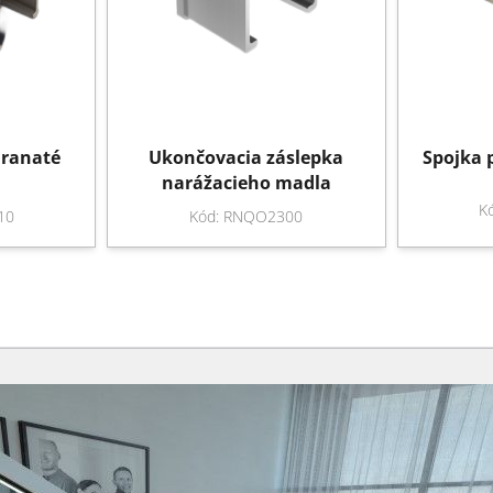
hranaté
Ukončovacia záslepka
Spojka 
narážacieho madla
K
10
Kód: RNQO2300