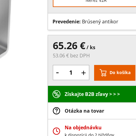
Nerez V2A
Prevedenie:
Brúsený antikor
65.26 €
/ ks
53.06 € bez DPH
-
+
Do košíka
Získajte B2B zľavy > > >
Otázka na tovar
Na objednávku
k dispozícii do 2 týždňov