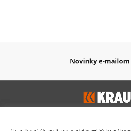
Novinky e-mailom
Google hodnoten
Na analýzu návštevnosti a pre marketingové účely používame 