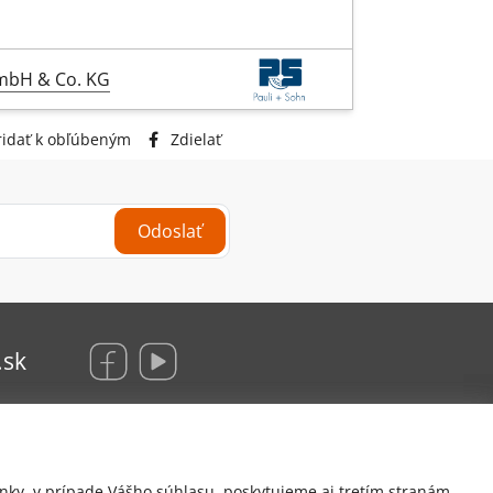
GmbH & Co. KG
idať k obľúbeným
Zdielať
Odoslať
.sk
KRAUS Glas Beschlaege, s. r. o.
nky, v prípade Vášho súhlasu, poskytujeme aj tretím stranám,