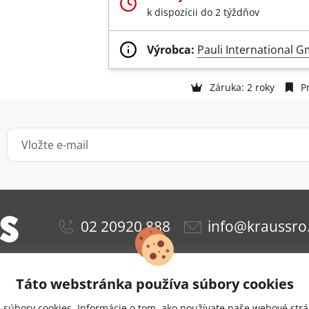
k dispozícii do 2 týždňov
Výrobca:
Pauli International 
Záruka: 2 roky
Pr
02 20920 888
info@kraussro
Táto webstránka používa súbory cookies
ie
Obchodné podmienky
Ochrana osobných údajov
súbory cookies. Informácie o tom, ako používate naše webové strá