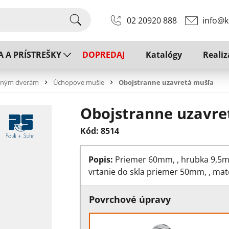
02 20920 888
info@k
A A PRÍSTREŠKY
DOPREDAJ
Katalógy
Realiz
uvným dverám
Úchopove mušle
Obojstranne uzavretá mušľa
Obojstranne uzavre
Kód: 8514
Popis:
Priemer 60mm, , hrubka 9,5mm
vrtanie do skla priemer 50mm, , mate
Povrchové úpravy