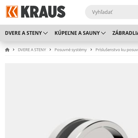
DVERE A STENY
KÚPEĽNE A SAUNY
ZÁBRADLI
DVERE A STENY
Posuvné systémy
Príslušenstvo ku pos