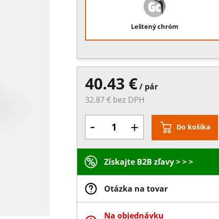
Leštený chróm
40.43 €
/ pár
32.87 € bez DPH
-
+
Do košíka
Získajte B2B zľavy > > >
Otázka na tovar
Na objednávku