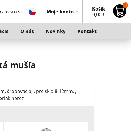
0
Košík
raussro.sk
Moje konto
0,00
€
ácie
O nás
Novinky
Kontakt
tá mušľa
, šrobovacia, , pre sklo 8-12mm, ,
rial: nerez