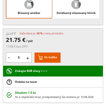
Popis:
Pár kľučiek ku zámku
Povrchové úpravy
Brúsený antikor
Strieborný eloxovaný hliní
32.47 €
Vaša zľava je
-33 %
z ceny produktu
21.75 €
/ pár
17.68 € bez DPH
-
+
Do košíka
Získajte B2B zľavy > > >