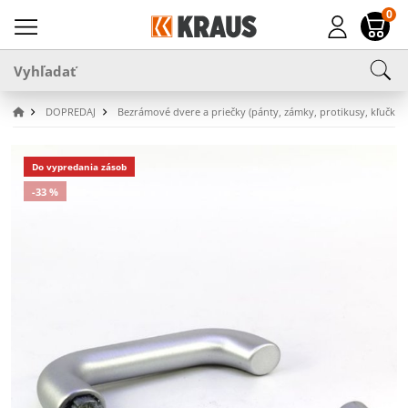
0
DOPREDAJ
Bezrámové dvere a priečky (pánty, zámky, protikusy, kľučky
Do vypredania zásob
-33 %