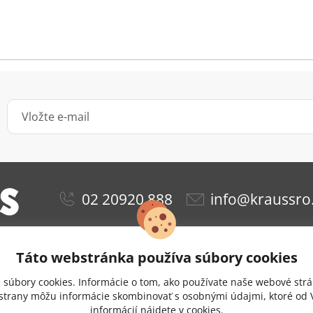
02 20920 888
info@kraussro
Táto webstránka používa súbory cookies
ie
Obchodné podmienky
Ochrana osobných údajov
súbory cookies. Informácie o tom, ako používate naše webové strá
Doprava a platba
Nastavenie cookies
 strany môžu informácie skombinovať s osobnými údajmi, ktoré od V
informácií nájdete v
cookies.
zie
Odstúpenie od zmluvy
Kontakt