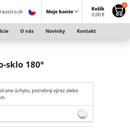
0
Košík
raussro.sk
Moje konto
0,00
€
ácie
O nás
Novinky
Kontakt
o-sklo 180°
 strane úchytu, potrebný výrez alebo
 mm