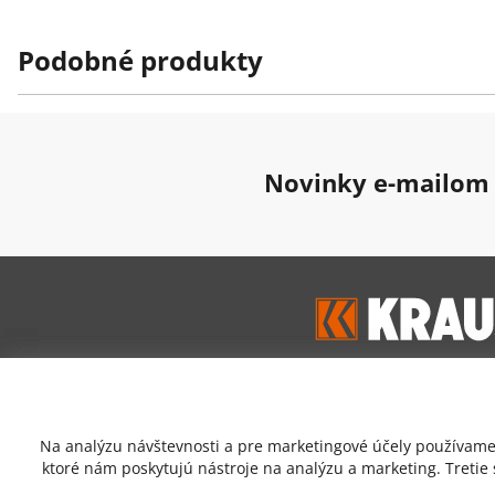
Podobné produkty
Novinky e-mailom
Google hodnoten
Na analýzu návštevnosti a pre marketingové účely používame 
4,7
ktoré nám poskytujú nástroje na analýzu a marketing. Tretie
Prečítať zákaznícke recen