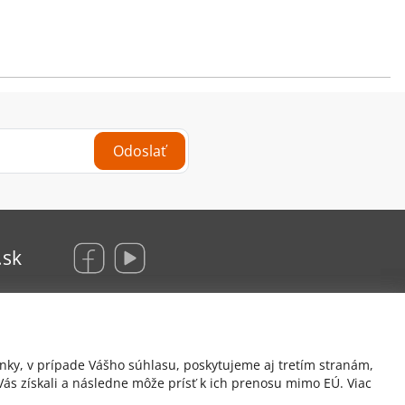
Odoslať
.sk
KRAUS Glas Beschlaege, s. r. o.
nky, v prípade Vášho súhlasu, poskytujeme aj tretím stranám,
Hrachová 12/B
ás získali a následne môže prísť k ich prenosu mimo EÚ. Viac
821 05 Bratislava