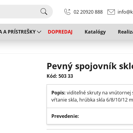
02 20920 888
info@k
A A PRÍSTREŠKY
DOPREDAJ
Katalógy
Realiz
Pevný spojovník skl
Kód: 503 33
Popis:
viditeľné skruty na vnútornej
vŕtanie skla, hrúbka skla 6/8/10/12
Prevedenie: