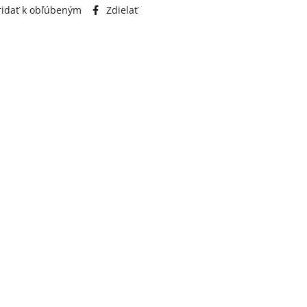
idať k obľúbeným
Zdielať