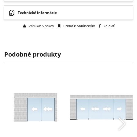
Otázka na tovar
Na objednávku
k dispozícii do 2 týždňov
Výrobca:
Willach GmbH
Podobné produkty
Technické informácie
Záruka: 5 rokov
Pridať k obľúbeným
Zdielať