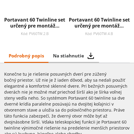
Portavant 60 Twinline set
Portavant 60 Twinline set
určený pre montáž…
určený pre montáž…
Kód: PV60TW.2.B
Kód: PV60TW.4.B
Podrobný popis
Na stiahnutie
Konečne tu je riešenie posuvných dverí pre zúžený
bočný priestor. Už nie je ž iaden dôvod, aby sa nedali použiť
elegantné a komfortné sklenné dvere. Pri bežných posuvných
dverách nie je možné mať priechod širší ako je šírka voľnej
steny vedľa neho. So systémom Portavant 60 twinline sa dve
dverné krídla paralelne posúvajú na dvojitej koľajnici v
otvorenom stave a uložia sa do polovičného priestoru. Práve
táto funkcia zabezpečí, že dverný otvor môže byť až
dvojnásobne širší. Vďaka teleskopickej funkcii je Portavant 60
twinline výnimočné riešenie na predelenie menších priestorov
ako sú kuchyne, kúpeľne alebo chodby.