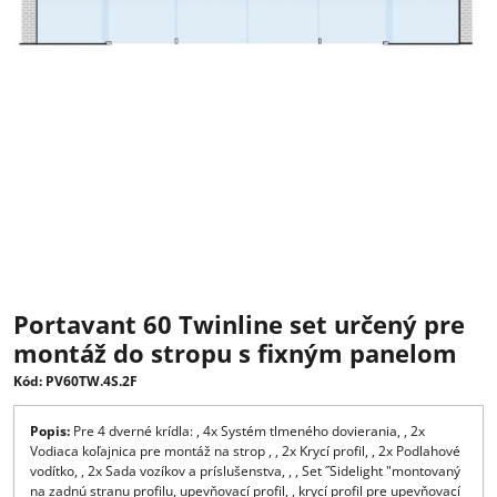
Portavant 60 Twinline set určený p
montáž do stropu s fixným panelo
Kód: PV60TW.4S.2F