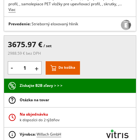
Popis:
Pre 4 dverné krídla: , 4x Systém tlmeného dovierania, , 2x
Vodiaca koľajnica pre montáž na strop , , 2x Krycí profil, , 2x Podlah
vodítko, , 2x Sada vozíkov a príslušenstva, , , Set ˝Sidelight "montov
na zadnú stranu profilu, upevňovací profil, , krycí profil pre upevňov
profil, , samolepiace PET vložky pre upevňovací profil, , skrutky, ,…
Viac
Prevedenie:
Strieborný eloxovaný hliník
3675.97 €
/ set
2988.59 € bez DPH
-
+
Do košíka
Získajte B2B zľavy > > >