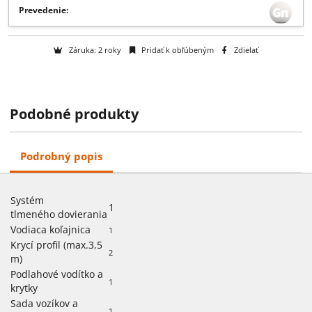
Popis:
, Systém tlmeného dovierania, 1, , , Vodiaca koľajnica, 1, , , Kr
profil (max.3,5 m), 2, , , Podlahové vodítko a krytky, 1, , , Sada vozíko
príslušenstva, 1, ,
Viac
Prevedenie:
Podobné produkty
Záruka: 2 roky
Pridať k obľúbeným
Zdielať
Podrobný popis
Systém
1
tlmeného dovierania
Vodiaca koľajnica
1
Krycí profil (max.3,5
2
m)
Podlahové vodítko a
1
krytky
Sada vozíkov a
1