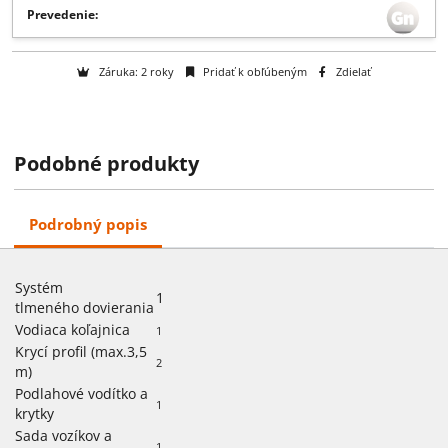
Popis:
, Systém tlmeného dovierania, 1, , , Vodiaca koľajnica, 1, , , Kr
profil (max.3,5 m), 2, , , Podlahové vodítko a krytky, 1, , , Sada vozíko
príslušenstva, 1, ,
Viac
Prevedenie:
Podobné produkty
Záruka: 2 roky
Pridať k obľúbeným
Zdielať
Podrobný popis
Systém
1
tlmeného dovierania
Vodiaca koľajnica
1
Krycí profil (max.3,5
2
m)
Podlahové vodítko a
1
krytky
Sada vozíkov a
1