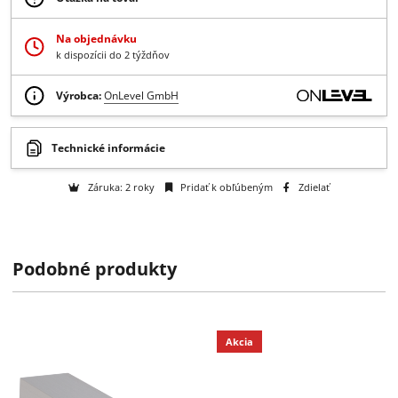
214.86 €
od
/ ks
174.68 € bez DPH
Získajte B2B zľavy > > >
Otázka na tovar
Na objednávku
k dispozícii do 2 týždňov
Výrobca:
OnLevel GmbH
Podobné produkty
Technické informácie
Záruka: 2 roky
Pridať k obľúbeným
Zdielať
Akcia