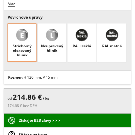
Popis:
Prechodová lišta umožňuje profesionálne a rýchle napojenie
obkladu rôznej hrúbky na vonkajšiu hranu samonosného
profiluMaximálne možné zaťaženie 1kNVhodné pre profily zábradlia
SPZ-1010, SPZ-3010, SPZ-4010, SPZ-5010, SPZ- 6500, SPZ-3011
Viac
Povrchové úpravy
Strieborný
Neupravený
RAL lesklá
RAL matn
eloxovaný
hliník
hliník
Rozmer:
H 120 mm, V 15 mm