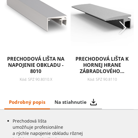
PRECHODOVÁ LIŠTA NA
PRECHODOVÁ LIŠTA K
NAPOJENIE OBKLADU -
HORNEJ HRANE
8010
ZÁBRADLOVÉHO…
Kód: SPZ 90.8010.X
Kód: SPZ 90.8110
Podrobný popis
Na stiahnutie
Prechodová lišta
umožňuje profesionálne
a rýchle napojenie obkladu rôznej