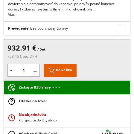
Popis:
Kompletná sada vozíkov a príslušenstva namontáž druhého 
ďaľšieho posuvného krídlasystému Portavant 150 Multiline s
tlmenýchdovieraním a doťahom so zberacím systémom., Systém
obsahuje:2x výškovo-nastaviteľné vozíky2x systém tlmeného
dovierania s doťahomdverí do koncovej polohy2x pevné koncové
dorazy1x zberací systém s tlmením1x rohovník pre…
Viac
Prevedenie:
Bez povrchovej úpravy
932.91 €
/ Set
758.46 € bez DPH
-
+
Do košíka
Získajte B2B zľavy > > >