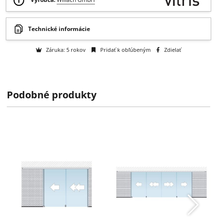
Otázka na tovar
Na objednávku
k dispozícii do 2 týždňov
Výrobca:
Willach GmbH
Podobné produkty
Technické informácie
Záruka: 5 rokov
Pridať k obľúbeným
Zdielať