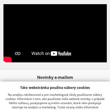
Novinky e-mailom
Táto webstránka používa súbory cookies
Odoslať
Na analýzu návštevnosti a pre marketingové účely používame súbory
cookies. Informácie o tom, ako používate naše webové stránky, v prípade
Vášho súhlasu, poskytujeme aj tretím stranám, ktoré nám poskytujú
nástroje na analýzu a marketing. Tretie strany môžu informácie
02 20920 888
info@kraussro.sk