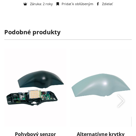
Výrobca:
Willach GmbH
Podobné produkty
Technické informácie
Záruka: 2 roky
Pridať k obľúbeným
Zdielať
Pohybový senzor
Alternatívne krytky