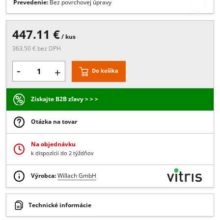
Popis:
1x prijímač Home Matic, 2x vysielač
Viac
Prevedenie:
Bez povrchovej úpravy
447.11 €
/ kus
363.50 € bez DPH
-
+
Do košíka
Získajte B2B zľavy > > >
Otázka na tovar
Na objednávku
k dispozícii do 2 týždňov