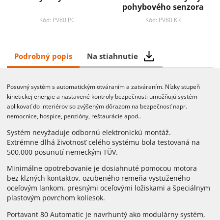
pohybového senzora
Kód: PV80.PC
Kód: PV80.KR
Podrobný popis
Na stiahnutie
Posuvný systém s automatickým otváraním a zatváraním. Nízky stupeň
kinetickej energie a nastavené kontroly bezpečnosti umožňujú systém
aplikovať do interiérov so zvýšeným dôrazom na bezpečnosť napr.
nemocnice, hospice, penzióny, reštaurácie apod..
Systém nevyžaduje odbornú elektronickú montáž.
Extrémne dlhá životnosť celého systému bola testovaná na
500.000 posunutí nemeckým TÜV.
Minimálne opotrebovanie je dosiahnuté pomocou motora
bez klzných kontaktov, ozubeného remeňa vystuženého
oceľovým lankom, presnými oceľovými ložiskami a špeciálnym
plastovým povrchom koliesok.
Portavant 80 Automatic je navrhuntý ako modulárny systém,