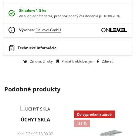
-
+
Do košíka
Získajte B2B zľavy > > >
Otázka na tovar
Skladom 1-5 ks
Ak si objednáte teraz, predpokladaný čas dodania je: 10.08.2026
Výrobca:
OnLevel GmbH
Podobné produkty
Technické informácie
Záruka: 2 roky
Pridať k obľúbeným
Zdielať
Do vypredania zásob
ÚCHYT SKLA
-33 %
Kód: RGK 05 13 00 02