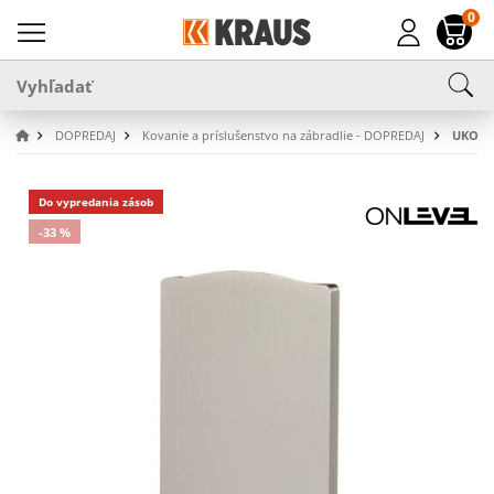
0
DOPREDAJ
Kovanie a príslušenstvo na zábradlie - DOPREDAJ
UKONČ
Do vypredania zásob
-33 %