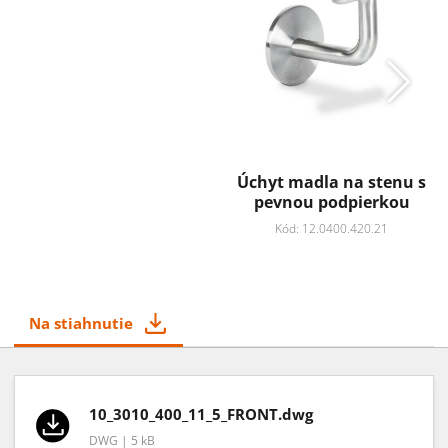
Úchyt madla na stenu s
pevnou podpierkou
Kód: 12.0400.420.21
Na stiahnutie
10_3010_400_11_5_FRONT.dwg
DWG | 5 kB