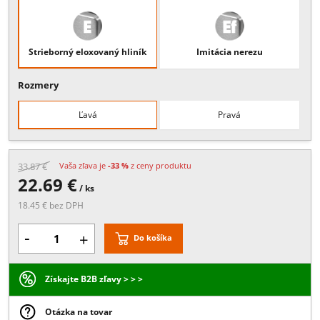
Popis:
Ukončovacia krytka na nosný profil zábradliaSPZ 3010. Krytku
možné použiť ako ľavú,alebo pravú.
Povrchové úpravy
Strieborný eloxovaný hliník
Imitácia nerezu
Rozmery
Ľavá
Pravá
33.87 €
Vaša zľava je
-33 %
z ceny produktu
22.69 €
/ ks
18.45 € bez DPH