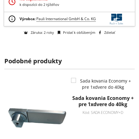
Získajte B2B zľavy > > >
Otázka na tovar
Na objednávku
k dispozícii do 2 týždňov
Podobné produkty
Výrobca:
Pauli International GmbH & Co. KG
Záruka: 2 roky
Pridať k obľúbeným
Zdielať
Sada kovania Economy +
pre 1xdvere do 40kg
Kód: SADA ECONOMY+D