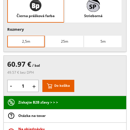
Popis:
pre sklo minimálne 13,52 - 17,52 mm
Povrchové úpravy
Čierna prášková farba
Strieborná
Rozmery
2,5m
25m
5m
60.97 €
/ bal
49.57 € bez DPH
-
+
Do košíka