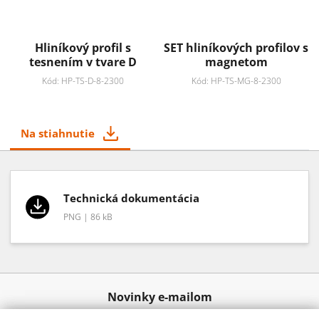
Hliníkový profil s
SET hliníkových profilov s
tesnením v tvare D
magnetom
Kód: HP-TS-D-8-2300
Kód: HP-TS-MG-8-2300
Na stiahnutie
Technická dokumentácia
PNG | 86 kB
Novinky e-mailom