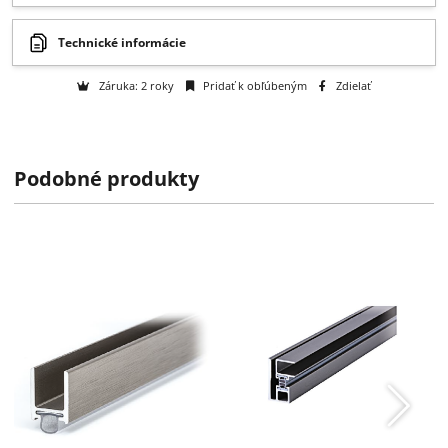
Získajte B2B zľavy > > >
Otázka na tovar
Na objednávku
k dispozícii do 2 týždňov
Podobné produkty
Technické informácie
Záruka: 2 roky
Pridať k obľúbeným
Zdielať