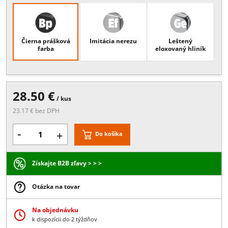
Popis:
pre sklo 8mm, , L=2300mm,
Povrchové úpravy
Čierna prášková
Imitácia nerezu
Leštený
farba
eloxovaný hliní
28.50 €
/ kus
23.17 € bez DPH
-
+
Do košíka