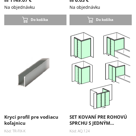
od
od
Na objednávku
Na objednávku
Do košíka
Do košíka
Krycí profil pre vodiacu
SET KOVANÍ PRE ROHOVÚ
koľajnicu
SPRCHU S JEDNÝM…
Kód: TR-FIX-K
Kód: AQ.124