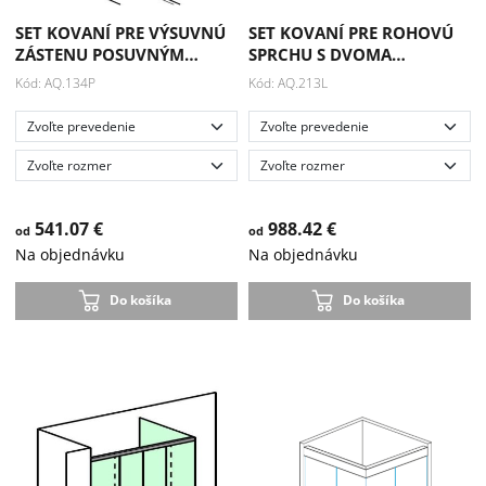
SET KOVANÍ PRE VÝSUVNÚ
SET KOVANÍ PRE ROHOVÚ
ZÁSTENU POSUVNÝM…
SPRCHU S DVOMA…
Kód: AQ.134P
Kód: AQ.213L
541.07 €
988.42 €
od
od
Na objednávku
Na objednávku
Do košíka
Do košíka