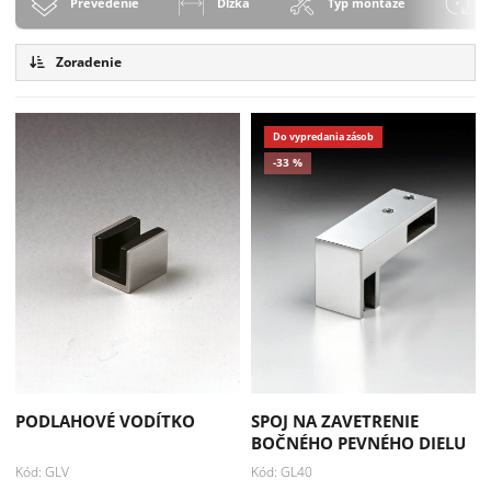
Prevedenie
Dĺžka
Typ montáže
S
Zoradenie
Do vypredania zásob
-33 %
PODLAHOVÉ VODÍTKO
SPOJ NA ZAVETRENIE
BOČNÉHO PEVNÉHO DIELU
Kód: GLV
Kód: GL40