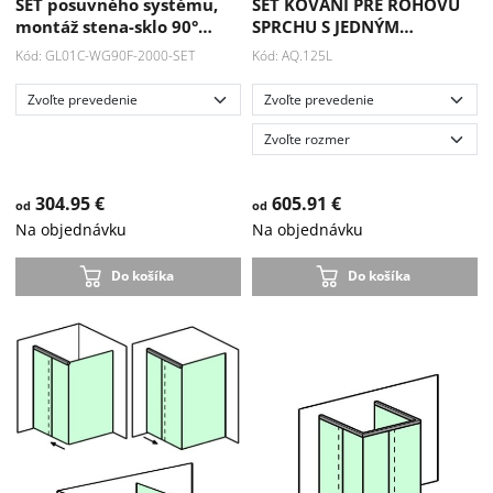
SET posuvného systému,
SET KOVANÍ PRE ROHOVÚ
montáž stena-sklo 90°…
SPRCHU S JEDNÝM…
Kód: GL01C-WG90F-2000-SET
Kód: AQ.125L
304.95 €
605.91 €
od
od
Na objednávku
Na objednávku
Do košíka
Do košíka