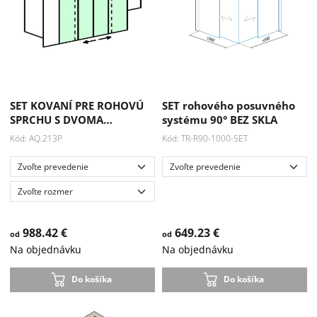
SET KOVANÍ PRE ROHOVÚ
SET rohového posuvného
SPRCHU S DVOMA…
systému 90° BEZ SKLA
Kód: AQ.213P
Kód: TR-R90-1000-SET
988.42 €
649.23 €
od
od
Na objednávku
Na objednávku
Do košíka
Do košíka