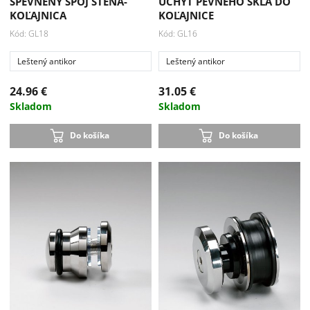
SPEVNENÝ SPOJ STENA-
ÚCHYT PEVNÉHO SKLA DO
KOĽAJNICA
KOĽAJNICE
Kód: GL18
Kód: GL16
Leštený antikor
Leštený antikor
24.96 €
31.05 €
Skladom
Skladom
Do košíka
Do košíka