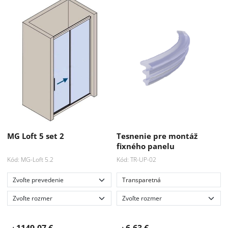
MG Loft 5 set 2
Tesnenie pre montáž
fixného panelu
Kód: MG-Loft 5.2
Kód: TR-UP-02
Transparetná
1149.07 €
6.63 €