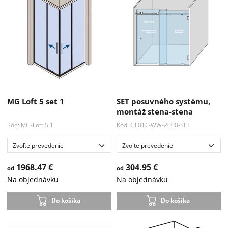
MG Loft 5 set 1
SET posuvného systému,
montáž stena-stena
Kód: MG-Loft 5.1
Kód: GL01C-WW-2000-SET
1968.47 €
304.95 €
od
od
Na objednávku
Na objednávku
Do košíka
Do košíka