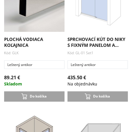
PLOCHÁ VODIACA
SPRCHOVACÍ KÚT DO NIKY
KOĽAJNICA
S FIXNÝM PANELOM A…
Kód: GLK
Kód: GL-01 Set1
Leštený antikor
Leštený antikor
89.21 €
435.50 €
Skladom
Na objednávku
Do košíka
Do košíka