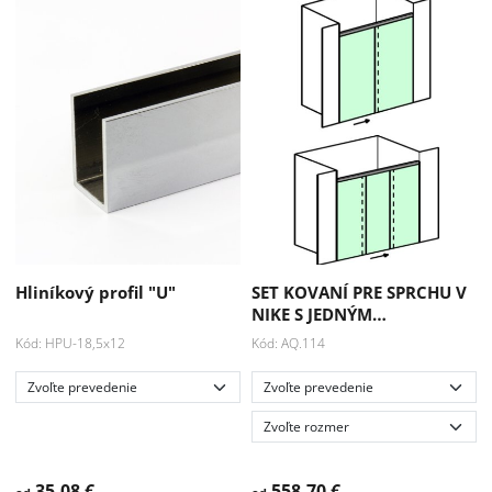
Hliníkový profil "U"
SET KOVANÍ PRE SPRCHU V
NIKE S JEDNÝM…
Kód: HPU-18,5x12
Kód: AQ.114
35.08 €
558.70 €