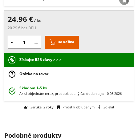
Popis:
Materiál: AISI 304 antikor leštený, Spojovník koľajnice GLKxx
so stenou., Rozmery: 40 x 31 x 15 mm
Viac
Prevedenie:
Leštený antikor
24.96 €
/ ks
20.29 € bez DPH
-
+
Do košíka
Získajte B2B zľavy > > >
Otázka na tovar
Skladom 1-5 ks
Podobné produkty
Ak si objednáte teraz, predpokladaný čas dodania je: 10.08.2026