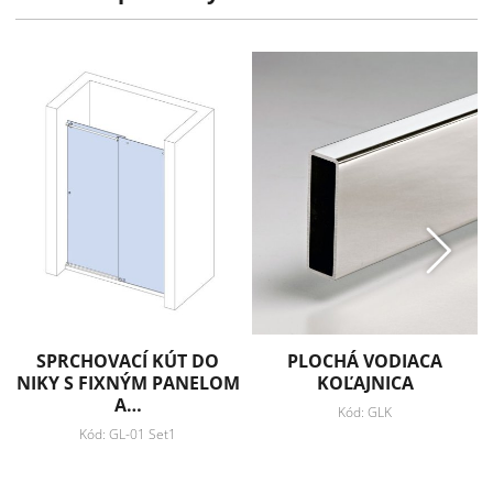
Záruka: 2 roky
Pridať k obľúbeným
Zdielať
SPRCHOVACÍ KÚT DO
PLOCHÁ VODIACA
NIKY S FIXNÝM PANELOM
KOĽAJNICA
A…
Kód: GLK
Kód: GL-01 Set1