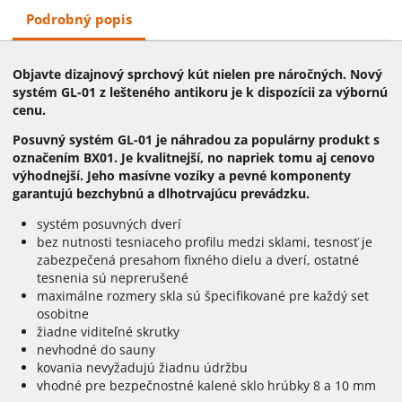
Podrobný popis
Objavte dizajnový sprchový kút nielen pre náročných. Nový
systém GL-01 z lešteného antikoru je k dispozícii za výbornú
cenu.
Posuvný systém GL-01 je náhradou za populárny produkt s
označením BX01. Je kvalitnejší, no napriek tomu aj cenovo
výhodnejší. Jeho masívne vozíky a pevné komponenty
garantujú bezchybnú a dlhotrvajúcu prevádzku.
systém posuvných dverí 
bez nutnosti tesniaceho profilu medzi sklami, tesnosť je
zabezpečená presahom fixného dielu a dverí, ostatné
tesnenia sú neprerušené
maximálne rozmery skla sú špecifikované pre každý set
osobitne
žiadne viditeľné skrutky
nevhodné do sauny
kovania nevyžadujú žiadnu údržbu
vhodné pre bezpečnostné kalené sklo hrúbky 8 a 10 mm