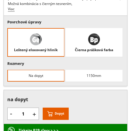
Popis:
Rohová sprcha, 1 posuvné krídlo, 40 kg, comfort stop, perfec
close. , Obsahuje: , , 2 nosné koľajnice L=1150mm, 1 set vozíkov a
príslušenstva s tlmeným dovieraním do 40 kg , 1 montážne
príslušenstvo,uchytenie stena-stena , 1 rohový spoj s príslušenstvo
Možná kombinácia s čierným tesnením,
Viac
Povrchové úpravy
Leštený eloxovaný hliník
Čierna prášková farba
Rozmery
Na dopyt
1150mm