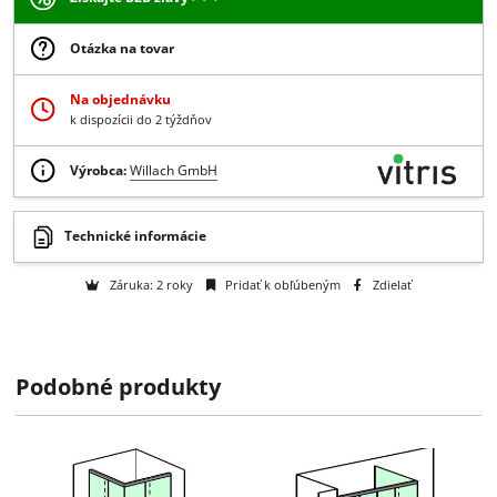
na dopyt
-
+
Dopyt
Získajte B2B zľavy > > >
Otázka na tovar
Na objednávku
k dispozícii do 2 týždňov
Výrobca:
Willach GmbH
Podobné produkty
Technické informácie
Záruka: 2 roky
Pridať k obľúbeným
Zdielať