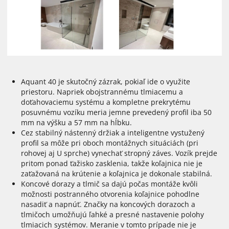
Aquant 40 je skutočný zázrak, pokiaľ ide o využite
priestoru. Napriek obojstrannému tlmiacemu a
doťahovaciemu systému a kompletne prekrytému
posuvnému vozíku meria jemne prevedený profil iba 50
mm na výšku a 57 mm na hĺbku.
Cez stabilný nástenný držiak a inteligentne vystužený
profil sa môže pri oboch montážnych situáciách (pri
rohovej aj U sprche) vynechať stropný záves. Vozík prejde
pritom ponad ťažisko zasklenia, takže koľajnica nie je
zaťažovaná na krútenie a koľajnica je dokonale stabilná.
Koncové dorazy a tlmič sa dajú počas montáže kvôli
možnosti postranného otvorenia koľajnice pohodlne
nasadiť a napnúť. Značky na koncových dorazoch a
tlmičoch umožňujú ľahké a presné nastavenie polohy
tlmiacich systémov. Meranie v tomto prípade nie je