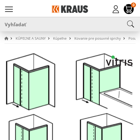
0
KÚPEĽNE A SAUNY
Kúpeľne
Kovanie pre posuvné sprchy
Posuvn