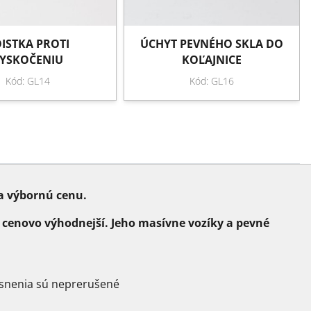
ISTKA PROTI
ÚCHYT PEVNÉHO SKLA DO
YSKOČENIU
KOĽAJNICE
Kód: GL14
Kód: GL16
za výbornú cenu.
 cenovo výhodnejší. Jeho masívne vozíky a pevné
snenia sú neprerušené