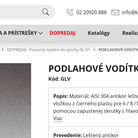
02 20920 888
info@k
A A PRÍSTREŠKY
DOPREDAJ
Katalógy
Realiz
DOPREDAJ - Posuvný systém do sprchy GL-01
PODLAHOVÉ VODÍT
PODLAHOVÉ VODÍT
Kód: GLV
Popis:
Materiál: AISI 304 antikor le
vložkou z čierneho plastu pre 6 / 8
pomocou zapustenej skrutky s hla
Viac
Prevedenie:
Leštený antikor