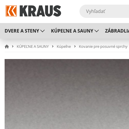
DVERE A STENY
KÚPEĽNE A SAUNY
ZÁBRADLI
KÚPEĽNE A SAUNY
Kúpeľne
Kovanie pre posuvné sprchy