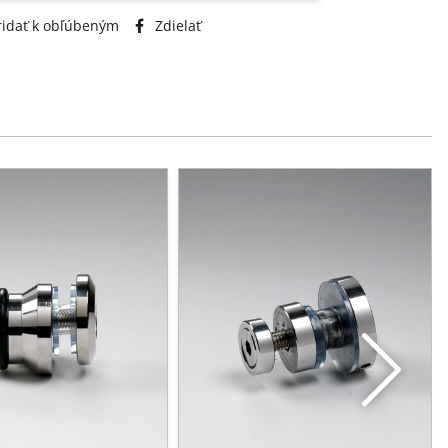
idať k obľúbeným
Zdielať