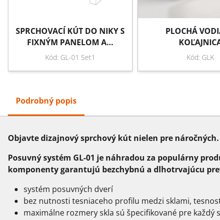
SPRCHOVACÍ KÚT DO NIKY S
PLOCHÁ VODI
FIXNÝM PANELOM A…
KOĽAJNIC
Kód: GL-01 Set1
Kód: GLK
Podrobný popis
Objavte dizajnový sprchový kút nielen pre náročných. 
Posuvný systém GL-01 je náhradou za populárny produk
komponenty garantujú bezchybnú a dlhotrvajúcu pr
systém posuvných dverí 
bez nutnosti tesniaceho profilu medzi sklami, tesnos
maximálne rozmery skla sú špecifikované pre každý s