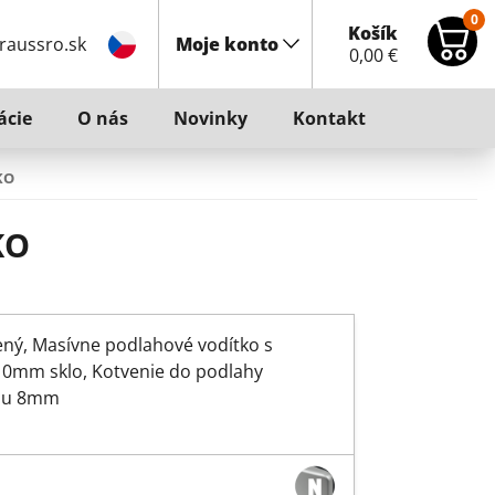
0
Košík
raussro.sk
Moje konto
0,00
€
ácie
O nás
Novinky
Kontakt
KO
KO
štený, Masívne podlahové vodítko s
 /10mm sklo, Kotvenie do podlahy
vou 8mm