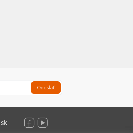
Odoslať
.sk