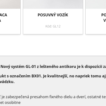
ACA
POSUVNÝ VOZÍK
PO
A
V
Kód: GL12
Nový systém GL-01 z lešteného antikoru je k dispozícii 
t s označením BX01. Je kvalitnejší, no napriek tomu aj
evádzku.
ť je zabezpečená presahom fixného dielu a dverí, ostatné te
et osobitne