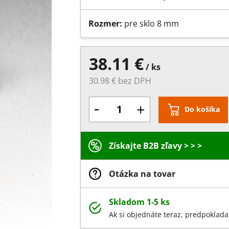
Rozmer:
pre sklo 8 mm
38.11 €
/ ks
30.98 € bez DPH
-
+
Do košíka
Získajte B2B zľavy > > >
Otázka na tovar
Skladom 1-5 ks
Ak si objednáte teraz, predpoklada