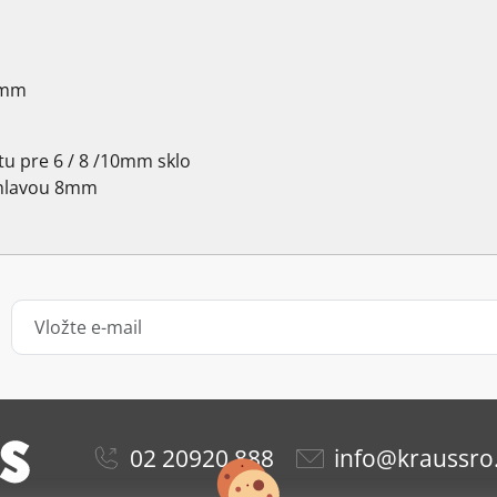
 mm
tu pre 6 / 8 /10mm sklo
 hlavou 8mm
02 20920 888
info@kraussro