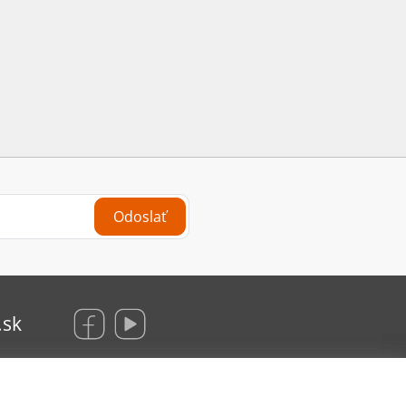
Odoslať
.sk