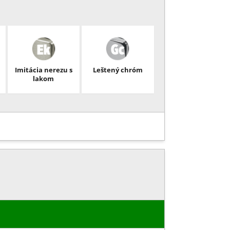
Imitácia nerezu s
Leštený chróm
lakom