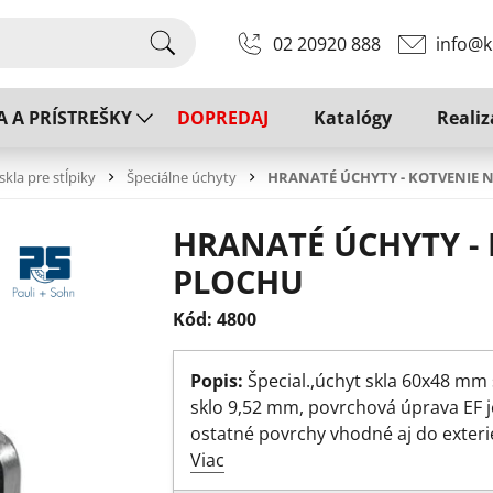
02 20920 888
info@k
A A PRÍSTREŠKY
DOPREDAJ
Katalógy
Realiz
skla pre stĺpiky
Špeciálne úchyty
HRANATÉ ÚCHYTY - KOTVENIE 
HRANATÉ ÚCHYTY -
PLOCHU
Kód: 4800
Popis:
Špecial.,úchyt skla 60x48 mm
sklo 9,52 mm, povrchová úprava EF je
ostatné povrchy vhodné aj do exteri
Viac