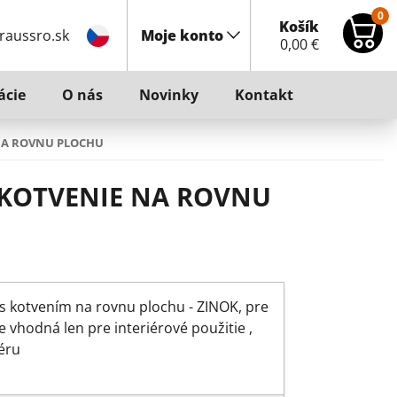
0
Košík
raussro.sk
Moje konto
0,00
€
ácie
O nás
Novinky
Kontakt
NA ROVNU PLOCHU
 KOTVENIE NA ROVNU
 s kotvením na rovnu plochu - ZINOK, pre
 vhodná len pre interiérové použitie ,
éru