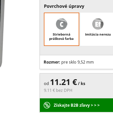
Povrchové úpravy
Strieborná
Imitácia nerezu
prášková farba
Rozmer:
pre sklo 9,52 mm
11.21 €
od
/ ks
9.11 € bez DPH
Získajte B2B zľavy > > >