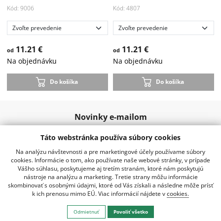
Kód: 9006
Kód: 4807
11.21 €
11.21 €
od
od
Na objednávku
Na objednávku
Do košíka
Do košíka
Novinky e-mailom
Táto webstránka používa súbory cookies
Odoslať
Na analýzu návštevnosti a pre marketingové účely používame súbory
cookies. Informácie o tom, ako používate naše webové stránky, v prípade
Vášho súhlasu, poskytujeme aj tretím stranám, ktoré nám poskytujú
nástroje na analýzu a marketing. Tretie strany môžu informácie
02 20920 888
info@kraussro.sk
skombinovať s osobnými údajmi, ktoré od Vás získali a následne môže prísť
k ich prenosu mimo EÚ. Viac informácií nájdete v
cookies.
Všetko o nákupe
Odmietnuť
Povoliť všetko