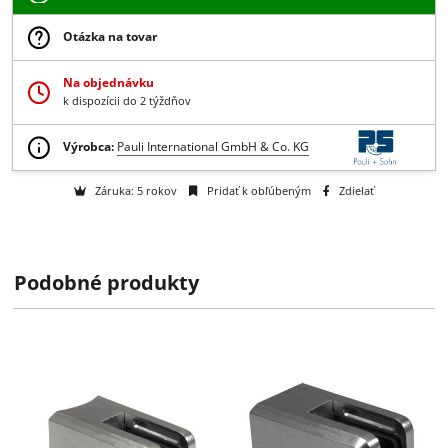
6.89 € bez DPH
-
+
Do košíka
Získajte B2B zľavy > > >
Otázka na tovar
Na objednávku
k dispozícii do 2 týždňov
Podobné produkty
Výrobca:
Pauli International GmbH & Co. KG
Záruka: 5 rokov
Pridať k obľúbeným
Zdielať