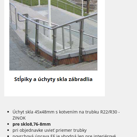
Úchyt skla 45x48mm s kotvením na trubku R22/R30 -
ZINOK
pre sklo8,76-8mm
pri objednavke uvieť priemer trubky
povrchová úprava EF je vhodná len pre interiérové