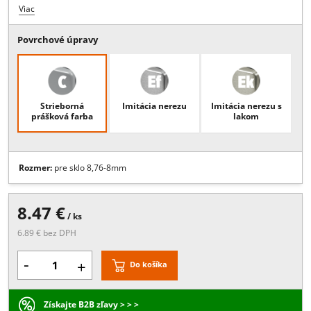
Popis:
Úchyt skla 45x48mm s kotvením na trubku R22/R30 - ZINOK, 
sklo8,76-8mm, pri objednavke uvieť priemer trubky , povrchová úpr
EF je vhodná len pre interiérové použitie , ostatné povrchy vhodné a
do exteriéru
Viac
Povrchové úpravy
Strieborná
Imitácia nerezu
Imitácia nerezu 
prášková farba
lakom
Rozmer:
pre sklo 8,76-8mm
8.47 €
/ ks