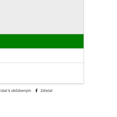
idať k obľúbeným
Zdielať