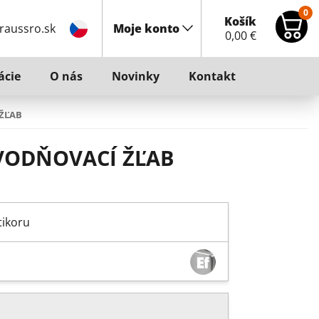
0
Košík
raussro.sk
Moje konto
0,00
€
ácie
O nás
Novinky
Kontakt
ŽĽAB
VODŇOVACÍ ŽĽAB
tikoru