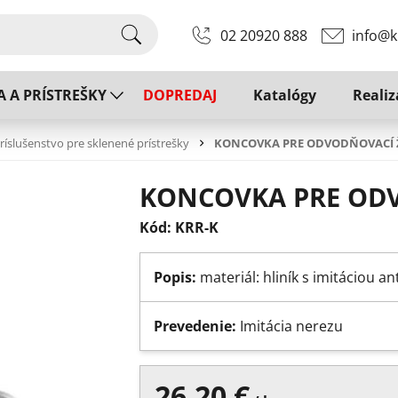
02 20920 888
info@k
A A PRÍSTREŠKY
DOPREDAJ
Katalógy
Realiz
ríslušenstvo pre sklenené prístrešky
KONCOVKA PRE ODVODŇOVACÍ 
KONCOVKA PRE OD
Kód: KRR-K
Popis:
materiál: hliník s imitáciou an
Prevedenie:
Imitácia nerezu
26.20 €