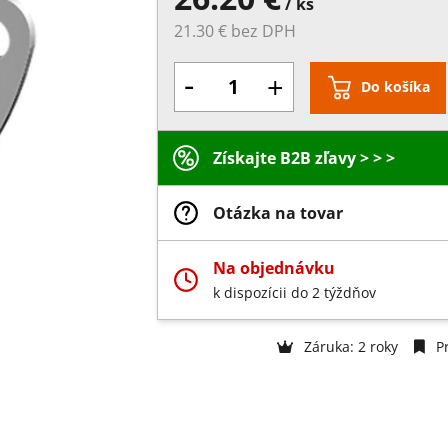
/ ks
21.30 € bez DPH
-
+
Do košíka
Získajte B2B zľavy > > >
Otázka na tovar
Na objednávku
k dispozícii do 2 týždňov
Záruka: 2 roky
Pr