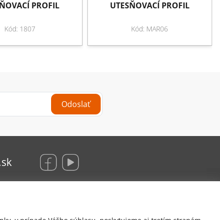
ŇOVACÍ PROFIL
UTESŇOVACÍ PROFIL
Kód: 1807
Kód: MAR06
Odoslať
.sk
KRAUS Glas Beschlaege, s. r. o.