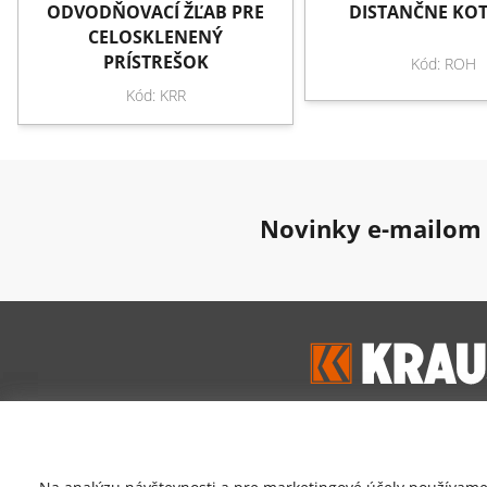
ODVODŇOVACÍ ŽĽAB PRE
DISTANČNE KOT
CELOSKLENENÝ
PRÍSTREŠOK
Kód: ROH
Kód: KRR
Novinky e-mailom
Google hodnoten