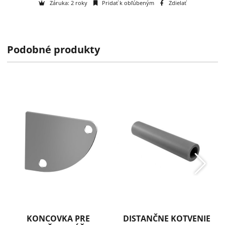
Otázka na tovar
Na objednávku
Podobné produkty
k dispozícii do 2 týždňov
Záruka: 2 roky
Pridať k obľúbeným
Zdielať
KONCOVKA PRE
DISTANČNE KOTVENIE