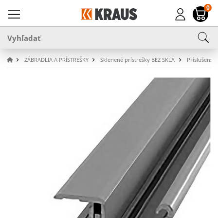
0
ZÁBRADLIA A PRÍSTREŠKY
Sklenené prístrešky BEZ SKLA
Príslušenstv