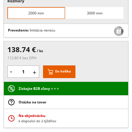
Popis:
2000 alebo 3000 mm, 16.76 - 21.52 mm sklo, montáž pomoc
Tesa ACX pásky, materiál: hliník s imitáciou antikoru
Rozmery
2000 mm
3000 mm
Prevedenie:
Imitácia nerezu
138.74 €
/ ks
112.80 € bez DPH
-
+
Do košíka
Získajte B2B zľavy > > >