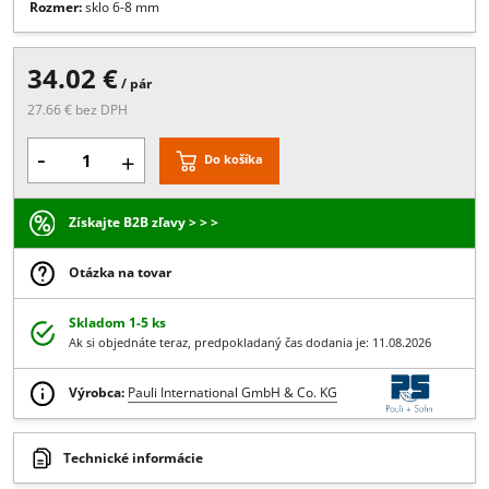
Popis:
hrúbka skla 6-8 mm, dĺžka: 2500 mm
Prevedenie:
Transparetná
Rozmer:
sklo 6-8 mm
34.02 €
/ pár
27.66 € bez DPH
-
+
Do košíka
Získajte B2B zľavy > > >
Otázka na tovar
Skladom 1-5 ks