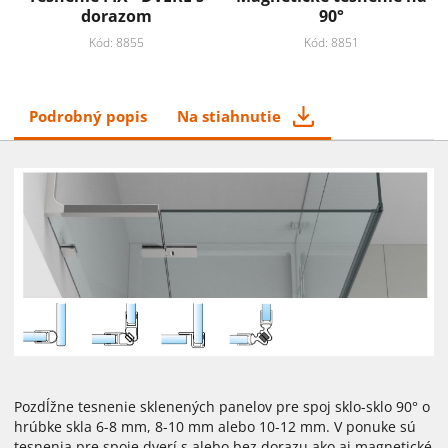
dorazom
90°
Kód: 8855
Kód: 8851
Podrobný popis
Na stiahnutie
Pozdĺžne tesnenie sklenených panelov pre spoj sklo-sklo 90° o
hrúbke skla 6-8 mm, 8-10 mm alebo 10-12 mm. V ponuke sú
tesnenia pre spoje dverí s alebo bez dorazu ako aj magnetické