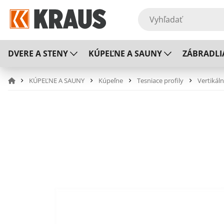
DVERE A STENY
KÚPEĽNE A SAUNY
ZÁBRADLI
KÚPEĽNE A SAUNY
Kúpeľne
Tesniace profily
Vertikáln