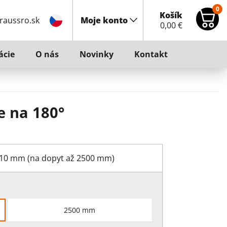
0
Košík
raussro.sk
Moje konto
0,00
€
ácie
O nás
Novinky
Kontakt
e na 180°
2010 mm (na dopyt až 2500 mm)
2500 mm