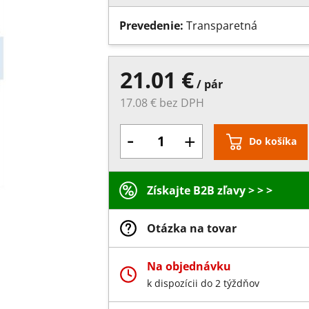
Prevedenie:
Transparetná
21.01 €
/ pár
17.08 € bez DPH
-
+
Do košíka
Získajte B2B zľavy > > >
Otázka na tovar
Na objednávku
k dispozícii do 2 týždňov