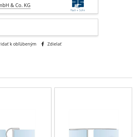
GmbH & Co. KG
idať k obľúbeným
Zdielať