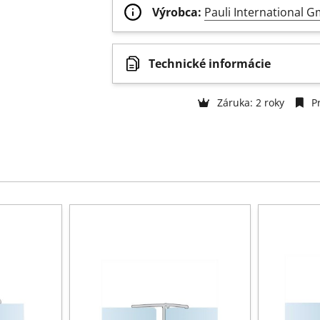
Výrobca:
Pauli International 
Technické informácie
Záruka: 2 roky
Pr