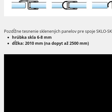
Pozdĺžne tesnenie sklenených panelov pre spoje SKLO-S
hrúbka skla 6-8 mm
dĺžka: 2010 mm (na dopyt až 2500 mm)