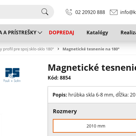
02 20920 888
info@k
A A PRÍSTREŠKY
DOPREDAJ
Katalógy
Realiz
y profil pre spoj sklo-sklo 180°
Magnetické tesnenie na 180°
Magnetické tesneni
Kód: 8854
Popis:
hrúbka skla 6-8 mm, dĺžka: 
Rozmery
2010 mm