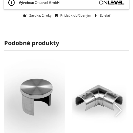
Otázka na tovar
Na objednávku
k dispozícii do 2 týždňov
Podobné produkty
Výrobca:
OnLevel GmbH
Záruka: 2 roky
Pridať k obľúbeným
Zdielať