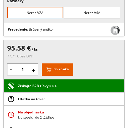
Popis:
pre oblé narážacie madlá o42.4 mm alebo o48.3 mm, určený
lepenie, variabiteľne nastaviteľným uhlom <180°, materiál: antikor 
Rozmery
Nerez V2A
Nerez V4A
Prevedenie:
Brúsený antikor
95.58 €
/ ks
77.71 € bez DPH
-
+
Do košíka
Získajte B2B zľavy > > >