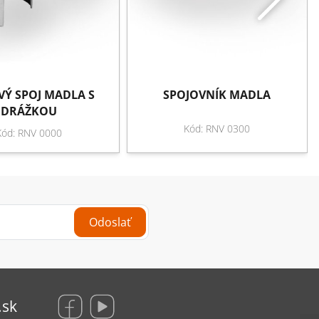
Ý SPOJ MADLA S
SPOJOVNÍK MADLA
DRÁŽKOU
Kód: RNV 0300
Kód: RNV 0000
Odoslať
.sk