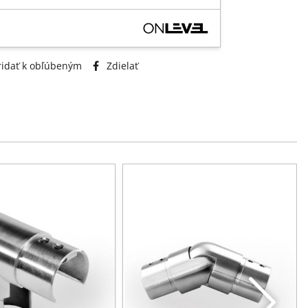
idať k obľúbeným
Zdielať