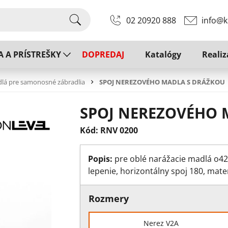
02 20920 888
info@k
A A PRÍSTREŠKY
DOPREDAJ
Katalógy
Realiz
lá pre samonosné zábradlia
SPOJ NEREZOVÉHO MADLA S DRÁŽKOU
SPOJ NEREZOVÉHO 
Kód: RNV 0200
Popis:
pre oblé narážacie madlá o4
lepenie, horizontálny spoj 180, mater
Rozmery
Nerez V2A