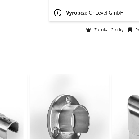
Výrobca:
OnLevel GmbH
Záruka: 2 roky
Pr