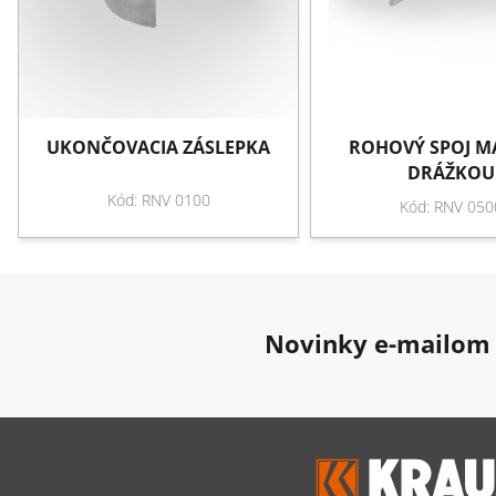
UKONČOVACIA ZÁSLEPKA
ROHOVÝ SPOJ M
DRÁŽKOU
Kód: RNV 0100
Kód: RNV 050
Novinky e-mailom