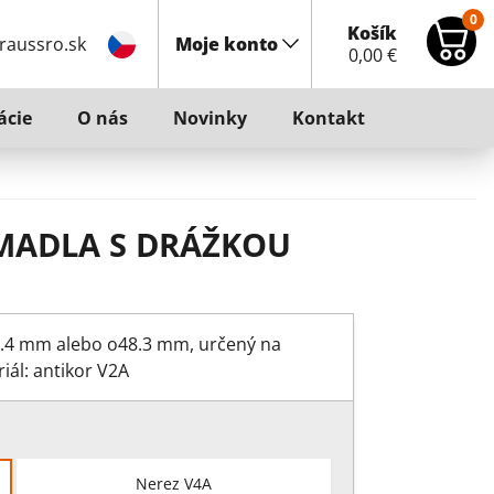
0
Košík
raussro.sk
Moje konto
0,00
€
ácie
O nás
Novinky
Kontakt
MADLA S DRÁŽKOU
2.4 mm alebo o48.3 mm, určený na
iál: antikor V2A
Nerez V4A