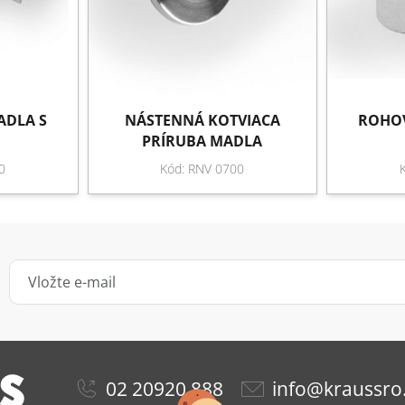
ADLA S
NÁSTENNÁ KOTVIACA
ROHOV
PRÍRUBA MADLA
0
Kód: RNV 0700
02 20920 888
info@kraussro