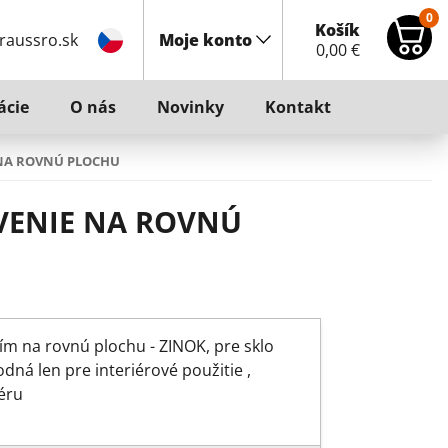
0
Košík
raussro.sk
Moje konto
0,00
€
ácie
O nás
Novinky
Kontakt
 NA ROVNÚ PLOCHU
TVENIE NA ROVNÚ
m na rovnú plochu - ZINOK, pre sklo
ná len pre interiérové použitie ,
éru