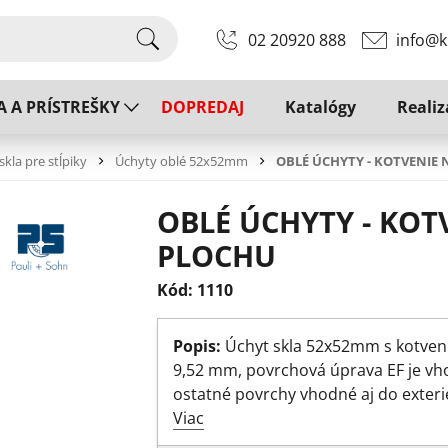
02 20920 888
info@k
A A PRÍSTREŠKY
DOPREDAJ
Katalógy
Realiz
skla pre stĺpiky
Úchyty oblé 52x52mm
OBLÉ ÚCHYTY - KOTVENIE
OBLÉ ÚCHYTY - KO
PLOCHU
Kód: 1110
Popis:
Úchyt skla 52x52mm s kotvení
9,52 mm, povrchová úprava EF je vhod
ostatné povrchy vhodné aj do exteri
Viac