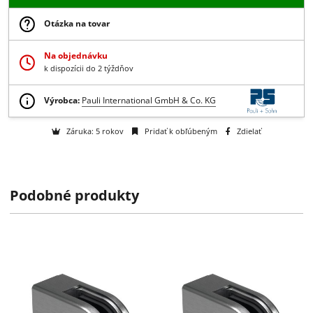
10.33 € bez DPH
-
+
Do košíka
Získajte B2B zľavy > > >
Otázka na tovar
Na objednávku
k dispozícii do 2 týždňov
Podobné produkty
Výrobca:
Pauli International GmbH & Co. KG
Záruka: 5 rokov
Pridať k obľúbeným
Zdielať