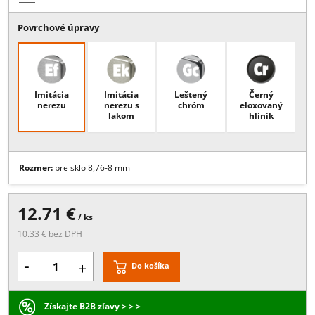
Popis:
Úchyt skla 45x63 mm s kotvením na rovnú plochu - ZINOK, p
sklo 8,76-8 mm, povrchová úprava EF je vhodná len pre interiérové
použitie , ostatné povrchy vhodné aj do exteriéru
Viac
Povrchové úpravy
Imitácia
Imitácia
Leštený
Černý
nerezu
nerezu s
chróm
eloxovaný
lakom
hliník
Rozmer:
pre sklo 8,76-8 mm
12.71 €
/ ks