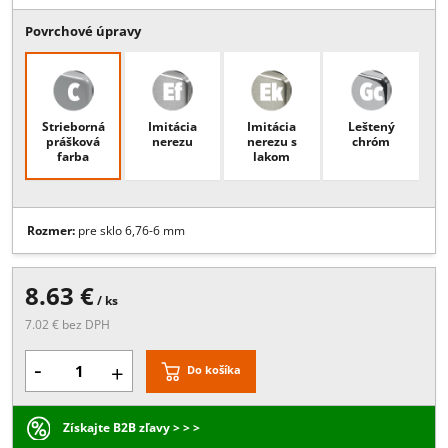
Popis:
Úchyt skla 38x52mm s kotvením na Trubku R15/20 - ZINOK, 
sklo 6,76-6 mm, pri objednavke uvieť priemer trubky , povrchová
úprava EF je vhodná len pre interiérové použitie, ostatné povrchy
vhodné aj do exteriéru
Viac
Povrchové úpravy
Strieborná
Imitácia
Imitácia
Leštený
prášková
nerezu
nerezu s
chróm
farba
lakom
Rozmer:
pre sklo 6,76-6 mm
8.63 €
/ ks