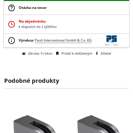
7.02 € bez DPH
-
+
Do košíka
Získajte B2B zľavy > > >
Otázka na tovar
Na objednávku
k dispozícii do 2 týždňov
Podobné produkty
Výrobca:
Pauli International GmbH & Co. KG
Záruka: 5 rokov
Pridať k obľúbeným
Zdielať