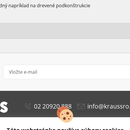
dný napríklad na drevené podkonštrukcie
02 20920 888
info@kraussro