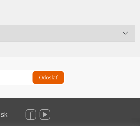
Odoslať
.sk