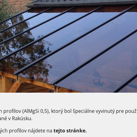
rofilov (AlMgSi 0,5), ktorý bol špeciálne vyvinutý pre použi
bané v Rakúsku.
ných profilov nájdete na
tejto stránke
.