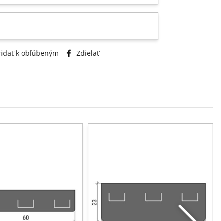
idať k obľúbeným
Zdielať