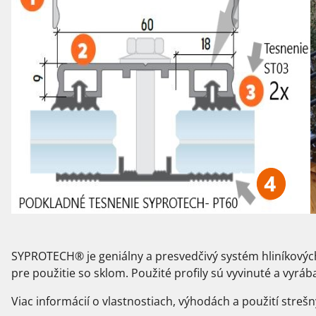
SYPROTECH® je geniálny a presvedčivý systém hliníkových p
pre použitie so sklom. Použité profily sú vyvinuté a vyrá
Viac informácií o vlastnostiach, výhodách a použití streš