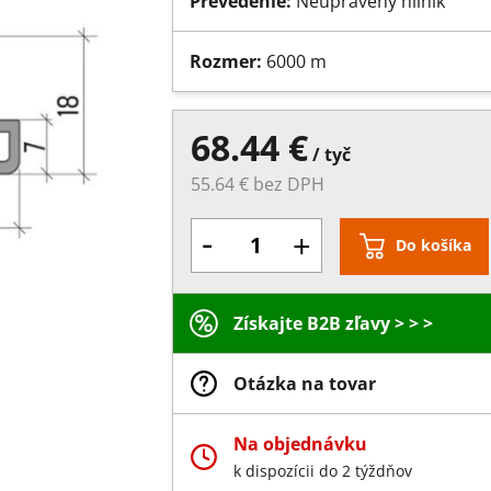
Prevedenie:
Neupravený hliník
Rozmer:
6000 m
68.44 €
/ tyč
55.64 € bez DPH
-
+
Do košíka
Získajte B2B zľavy > > >
Otázka na tovar
Na objednávku
k dispozícii do 2 týždňov