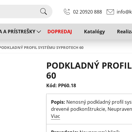
02 20920 888
info@k
A A PRÍSTREŠKY
DOPREDAJ
Katalógy
Realiz
PODKLADNÝ PROFIL SYSTÉMU SYPROTECH 60
PODKLADNÝ PROFIL
60
Kód: PP60.18
Popis:
Nenosný podkladný profil sy
drevené podkonštrukcie, Neupravený
Viac