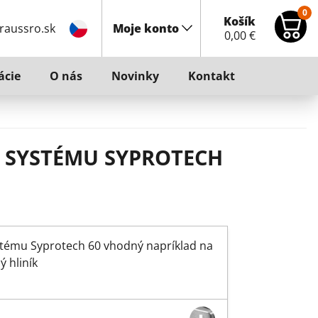
0
Košík
raussro.sk
Moje konto
0,00
€
ácie
O nás
Novinky
Kontakt
 SYSTÉMU SYPROTECH
stému Syprotech 60 vhodný napríklad na
 hliník