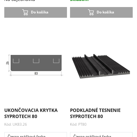
Do košíka
Do košíka
UKONČOVACIA KRYTKA
PODKLADNÉ TESNENIE
SYPROTECH 80
SYPROTECH 80
Kód: UK83.26
Kód: PT80
Čierna prášková farba
Čierna prášková farba