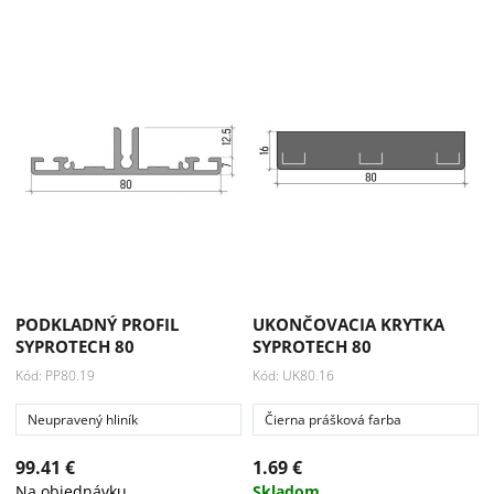
PODKLADNÝ PROFIL
UKONČOVACIA KRYTKA
SYPROTECH 80
SYPROTECH 80
Kód: PP80.19
Kód: UK80.16
Neupravený hliník
Čierna prášková farba
99.41 €
1.69 €
Na objednávku
Skladom