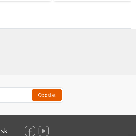
Odoslať
.sk