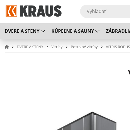
DVERE A STENY
KÚPEĽNE A SAUNY
ZÁBRADLI
DVERE A STENY
Vitríny
Posuvné vitríny
VITRIS ROBU