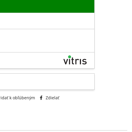
idať k obľúbeným
Zdielať