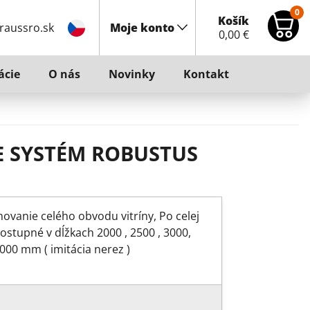
0
Košík
raussro.sk
Moje konto
0,00
€
ácie
O nás
Novinky
Kontakt
E SYSTÉM ROBUSTUS
movanie celého obvodu vitríny, Po celej
ostupné v dĺžkach 2000 , 2500 , 3000,
000 mm ( imitácia nerez )