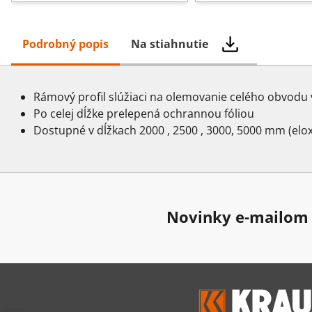
Podrobný popis
Na stiahnutie
Rámový profil slúžiaci na olemovanie celého obvodu v
Po celej dĺžke prelepená ochrannou fóliou
Dostupné v dĺžkach 2000 , 2500 , 3000, 5000 mm (elox
Novinky e-mailom