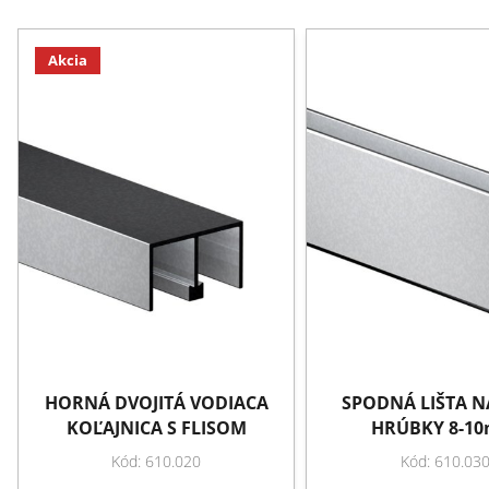
Akcia
HORNÁ DVOJITÁ VODIACA
SPODNÁ LIŠTA N
KOĽAJNICA S FLISOM
HRÚBKY 8-1
Kód: 610.020
Kód: 610.03