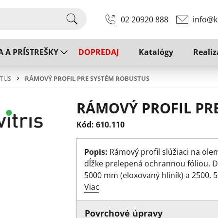
02 20920 888
info@k
A A PRÍSTREŠKY
DOPREDAJ
Katalógy
Realiz
STUS
RÁMOVÝ PROFIL PRE SYSTÉM ROBUSTUS
RÁMOVÝ PROFIL PR
Kód: 610.110
Popis:
Rámový profil slúžiaci na ole
dĺžke prelepená ochrannou fóliou, D
5000 mm (eloxovaný hliník) a 2500, 5
Viac
Povrchové úpravy