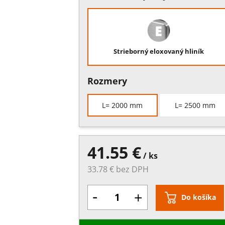
Strieborný eloxovaný hliník
Rozmery
L= 2000 mm
L= 2500 mm
41.55 €
/ ks
33.78 € bez DPH
-
+
Do košíka