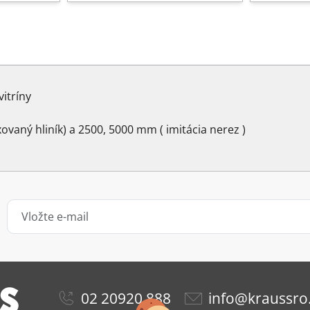
itríny
ovaný hliník) a 2500, 5000 mm ( imitácia nerez )
02 20920 888
info@kraussro