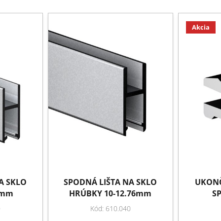
Akcia
A SKLO
SPODNÁ LIŠTA NA SKLO
UKONČ
0mm
HRÚBKY 10-12.76mm
SP
0
Kód: 610.040