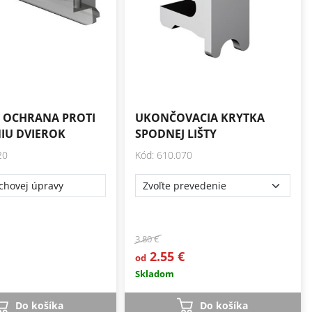
 OCHRANA PROTI
UKONČOVACIA KRYTKA
IU DVIEROK
SPODNEJ LIŠTY
20
Kód: 610.070
chovej úpravy
3.80 €
2.55 €
od
Skladom
Do košíka
Do košíka