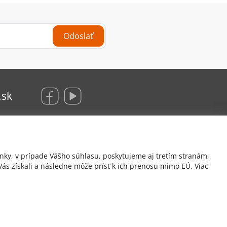
Odoslať
.sk
KRAUS Glas Beschlaege, s. r. o.
nky, v prípade Vášho súhlasu, poskytujeme aj tretím stranám,
Hrachová 12/B
ás získali a následne môže prísť k ich prenosu mimo EÚ. Viac
821 05 Bratislava
Hattas.sk