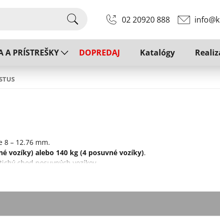
02 20920 888
info@k
A A PRÍSTREŠKY
DOPREDAJ
Katalógy
Realiz
STUS
e 8 – 12.76 mm.
né vozíky) alebo 140 kg (4 posuvné vozíky)
.
ichý chod posuvných vozíkov.
je zabezpečené transparentným plastovým profilom, ktoré zamedzuje
eru materiálov.
ý tlmiaci mechanizmus, rýchlu a nenáročnú montáž.
vaný strieborný alebo zlatý hliník, imitácia antikoru alebo v bielej 
de.