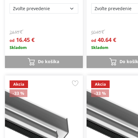
24.55 €
60.65 €
16.45 €
40.64 €
od
od
Skladom
Skladom
Do košíka
Do koší
Akcia
Akcia
-33 %
-33 %