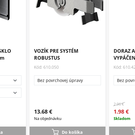
SKLO
VOZÍK PRE SYSTÉM
DORAZ A
mm
ROBUSTUS
VYPÁČEN
Kód: 610.050
Kód: 610.4
Bez povrchovej úpravy
Bez povr
2.96 €
13.68 €
1.98 €
Na objednávku
Skladom
ka
Do košíka