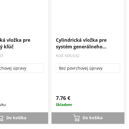
cká vložka pre
Cylindrická vložka pre
vý kľúč
systém generálneho…
33
Kód: 606.632
chovej úpravy
Bez povrchovej úpravy
7.76 €
vku
Skladom
Do košíka
Do košíka