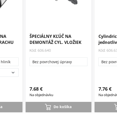
 NA
ŠPECIÁLNY KĽÚČ NA
Cylindri
PRACHU
DEMONTÁŽ CYL. VLOŽIEK
jednotli
Kód: 606.640
Kód: 606.6
hliník
Bez povrchovej úpravy
Bez povr
7.68 €
7.76 €
Na objednávku
Na objedná
ka
Do košíka