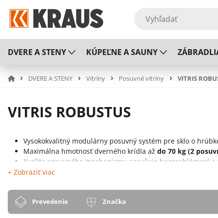
DVERE A STENY
KÚPEĽNE A SAUNY
ZÁBRADLI
DVERE A STENY
Vitríny
Posuvné vitríny
VITRIS ROBU
VITRIS ROBUSTUS
Vysokokvalitný modulárny posuvný systém pre sklo o hrúbk
Maximálna hmotnosť dverného krídla až
do 70 kg (2 posuv
Kvalita posuvného mechanizmu zaručuje bezproblémový a t
Sklo skleneného krídla je uložené v profile s výstelkou a 
+ Zobraziť viac
preukázali, že ani po 40 tisíc posunoch nevidieť známky od
Pri tomto produkte taktiež oceníte neviditeľne integrovan
Prevedenie
Značka
Profily systému sú k dispozícii v povrchových úpravách eloxo
Montáž s čiastočným rámom alebo s rámom po celom obvo