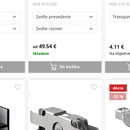
Kód: 610.020
Kód: 610.3
Transpa
49.54 €
4.11 €
od
Skladom
Na objedná
ka
Do košíka
Akcia
-33 %