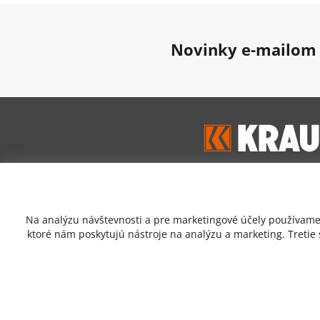
Novinky e-mailom
Google hodnoten
Na analýzu návštevnosti a pre marketingové účely používame 
4,7
ktoré nám poskytujú nástroje na analýzu a marketing. Tretie
Prečítať zákaznícke recen
Copyrigh