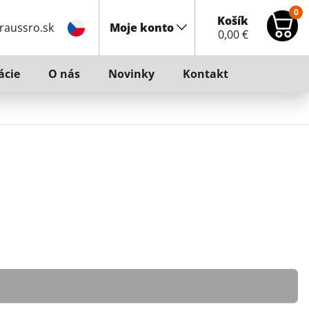
0
Košík
raussro.sk
Moje konto
0,00
€
ácie
O nás
Novinky
Kontakt
 oderu a treniu. Uvedené zaručuje dlhotrvajúce používanie. Testy
práškovej farbe.