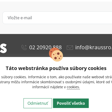
02 20920 888
info@kraussro
Táto webstránka používa súbory cookies
ie
Obchodné podmienky
Ochrana osobných údajov
súbory cookies. Informácie o tom, ako používate naše webové strá
Doprava a platba
Nastavenie cookies
 strany môžu informácie skombinovať s osobnými údajmi, ktoré od V
informácií nájdete v
cookies.
zie
Odstúpenie od zmluvy
Kontakt
Eshop vytvoril 
t © 2026 KRAUS Glas Beschlaege. Všetky práva vyhradené.
Odmietnuť
Povoliť všetko