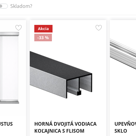
Skladom?
Akcia
-33 %
USTUS
HORNÁ DVOJITÁ VODIACA
UPEVŇOV
KOĽAJNICA S FLISOM
SKLO