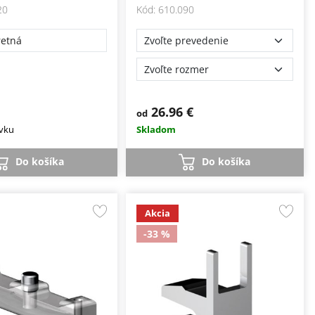
20
Kód: 610.090
retná
26.96 €
od
vku
Skladom
Do košíka
Do košíka
Akcia
-33 %