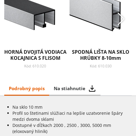
HORNÁ DVOJITÁ VODIACA
SPODNÁ LIŠTA NA SKLO
KOĽAJNICA S FLISOM
HRÚBKY 8-10mm
Kód: 610.020
Kód: 610.030
Podrobný popis
Na stiahnutie
Na sklo 10 mm
Profil so štetinami slúžiaci na lepšie uzatvorenie špáry
medzi dvoma sklami
Dostupné v dĺžkach 2000 , 2500 , 3000, 5000 mm
(eloxovaný hliník)