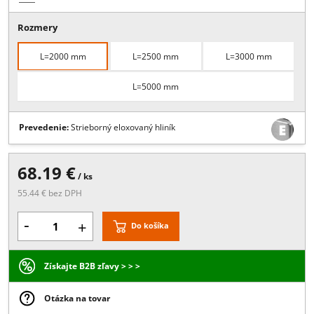
Popis:
Na sklo 10 mm, Profil so štetinami slúžiaci na lepšie uzatvor
špáry medzi dvoma sklami, Dostupné v dĺžkach 2000 , 2500 , 3000,
5000 mm (eloxovaný hliník)
Viac
Rozmery
L=2000 mm
L=2500 mm
L=3000 mm
L=5000 mm
Prevedenie:
Strieborný eloxovaný hliník
68.19 €
/ ks
55.44 € bez DPH