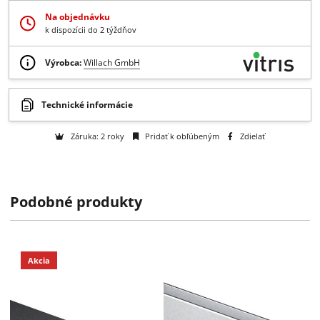
-
+
Do košíka
Získajte B2B zľavy > > >
Otázka na tovar
Na objednávku
k dispozícii do 2 týždňov
Výrobca:
Willach GmbH
Podobné produkty
Technické informácie
Záruka: 2 roky
Pridať k obľúbeným
Zdielať
Akcia