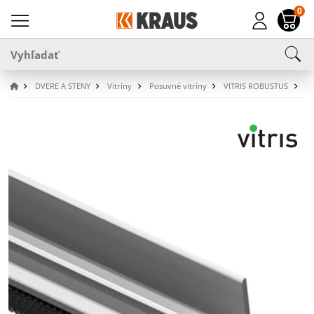
0
DVERE A STENY
Vitríny
Posuvné vitríny
VITRIS ROBUSTUS
Š