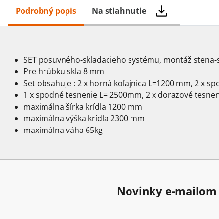
Podrobný popis
Na stiahnutie
SET posuvného-skladacieho systému, montáž stena-
Pre hrúbku skla 8 mm
Set obsahuje : 2 x horná koľajnica L=1200 mm, 2 x s
1 x spodné tesnenie L= 2500mm, 2 x dorazové tesneni
maximálna šírka krídla 1200 mm
maximálna výška krídla 2300 mm
maximálna váha 65kg
Novinky e-mailom