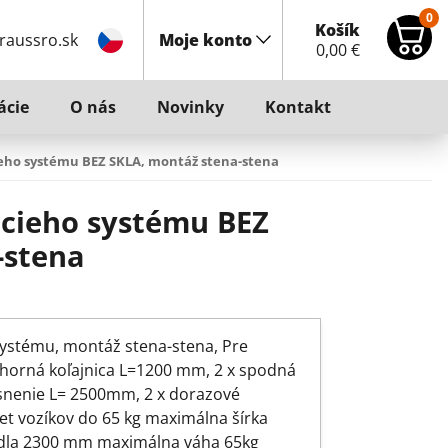
0
Košík
raussro.sk
Moje konto
0,00
€
ácie
O nás
Novinky
Kontakt
ieho systému BEZ SKLA, montáž stena-stena
acieho systému BEZ
-stena
ystému, montáž stena-stena, Pre
 horná koľajnica L=1200 mm, 2 x spodná
esnenie L= 2500mm, 2 x dorazové
et vozíkov do 65 kg maximálna šírka
ídla 2300 mm maximálna váha 65kg