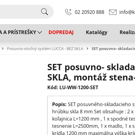
02 20920 888
info@k
A A PRÍSTREŠKY
DOPREDAJ
Katalógy
Realiz
Posuvno-otočný systém LUCCA - BEZ SKLA
SET posuvno- skladac
SET posuvno- sklad
SKLA, montáž stena
Kód: LU-WW-1200-SET
Popis:
SET posuvného-skladacieho s
hrúbku skla 8 mm Set obsahuje : 2 x
koľajnica L=1200 mm , 1 x spodné t
tesnenie L=2500mm, 1 x madlo, 1 x s
krídla 1200 mm maximálna výška kr