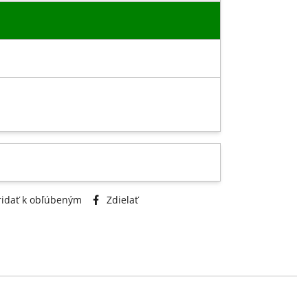
idať k obľúbeným
Zdielať