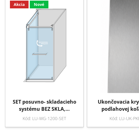
Akcia
Nové
SET posuvno- skladacieho
Ukončovacia kry
systému BEZ SKLA,…
podlahovej koľ
Kód: LU-WG-1200-SET
Kód: LU-UK-PK