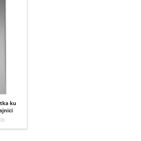
tka ku
ajnici
FD