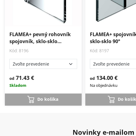
FLAMEA+ pevný rohovník
FLAMEA+ spojovník,
spojovník, sklo-sklo…
sklo-sklo 90°
Kód: 8196
Kód: 8197
71.43 €
134.00 €
od
od
Skladom
Na objednávku
Do košíka
Do koší
Novinky e-mailom