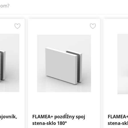
dom?
jovník,
FLAMEA+ pozdĺžny spoj
FLAMEA+
stena-sklo 180°
stena-sk