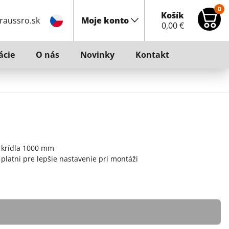
0
Košík
raussro.sk
Moje konto
0,00
€
ácie
O nás
Novinky
Kontakt
 krídla 1000 mm
platni pre lepšie nastavenie pri montáži
 WC kabíny (dvojité pánty s kotvením na fixný diel a pod)
 vhodné aj do sauny
hlych spŕch
u údržbu
tený chróm, Mc - matný chróm, Ef - imitácia nereze