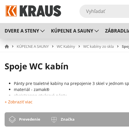
DVERE A STENY
KÚPEĽNE A SAUNY
ZÁBRADLI
KÚPEĽNE A SAUNY
WC Kabíny
WC kabíny zo skla
Spo
Spoje WC kabín
Pánty pre toaletné kabíny na prepojenie 3 skiel v jednom s
materiál - zamak®
obojstranne otváravé pánty
neobmedzene nastaviteľný nulový bod a dovieranie do pos
+ Zobraziť viac
tesniaci profil prerušený v oblasti pántu
optimalizovaný na použitie bez tesniaceho profilu
Prevedenie
Značka
vhodné pre bezpečnostné kalené sklo hrúbky 6, 8 a 10 mm
maximálne rozmery skla: 1000 mm x 2250 mm pri 8 mm = nos