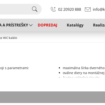
02 20920 888
info@k
A A PRÍSTREŠKY
DOPREDAJ
Katalógy
Realiz
je WC kabín
poji s parametrami:
maximálna šírka dverného
oválne diery na montážnej 
žiadne viditeľné skrutky
ledného centimetra
špeciálne verzie pántov na
so špeciálnymi podložkami
nevhodné pre stavbu okrú
kovania nevyžadujú žiadn
nosť (2 Pánty): 45 kg
povrchová úprava: Gc - leš