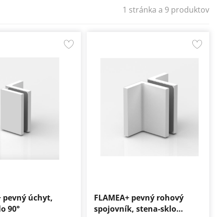
1 stránka a 9 produktov
 pevný úchyt,
FLAMEA+ pevný rohový
lo 90°
spojovník, stena-sklo…