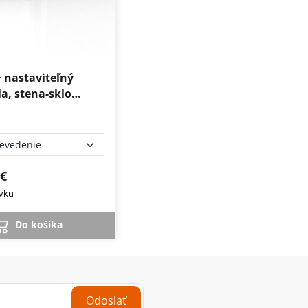
 nastaviteľný
la, stena-sklo…
 €
vku
Do košíka
Odoslať