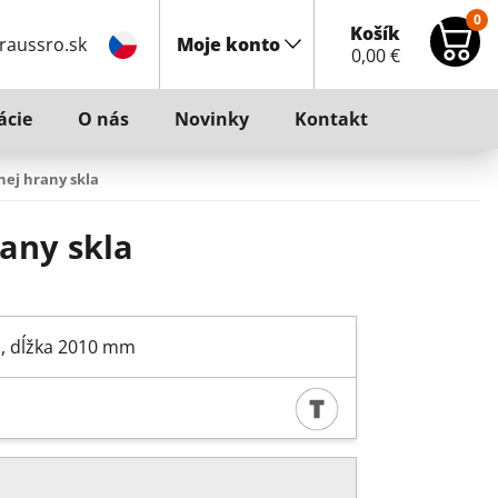
0
Košík
raussro.sk
Moje konto
0,00
€
ácie
O nás
Novinky
Kontakt
ej hrany skla
any skla
m, dĺžka 2010 mm