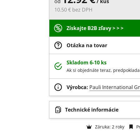
od
/ kus
10.50 € bez DPH
Získajte B2B zľavy > > >
Otázka na tovar
Skladom 6-10 ks
Ak si objednáte teraz, predpoklada
Výrobca:
Pauli International 
Technické informácie
Záruka: 2 roky
Pr