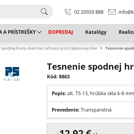
02 20920 888
info@k
A A PRÍSTREŠKY
DOPREDAJ
Katalógy
Realiz
 spodnej hrany dverí bez ochrany proti záplavovej vlne
Tesnenie spodn
Tesnenie spodnej hr
Kód: 8863
Popis:
alt. TS-13, hrúbka skla 6-8 m
Prevedenie:
Transparetná
12.92 €