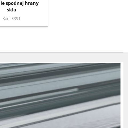
ie spodnej hrany
skla
Kód: 8891