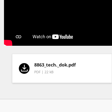
8863_tech._dok.pdf
PDF | 22 kB