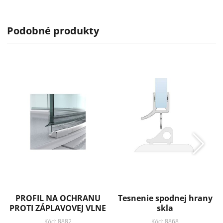
Výrobca:
Pauli International GmbH & Co. KG
Podobné produkty
Technické informácie
Záruka: 2 roky
Pridať k obľúbeným
Zdielať
PROFIL NA OCHRANU
Tesnenie spodnej hrany
PROTI ZÁPLAVOVEJ VLNE
skla
Kód: 8882
Kód: 8868