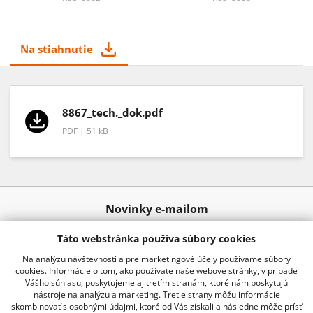
Na stiahnutie
8867_tech._dok.pdf
PDF | 51 kB
Novinky e-mailom
Táto webstránka používa súbory cookies
Odoslať
Na analýzu návštevnosti a pre marketingové účely používame súbory
cookies. Informácie o tom, ako používate naše webové stránky, v prípade
Vášho súhlasu, poskytujeme aj tretím stranám, ktoré nám poskytujú
nástroje na analýzu a marketing. Tretie strany môžu informácie
02 20920 888
info@kraussro.sk
skombinovať s osobnými údajmi, ktoré od Vás získali a následne môže prísť