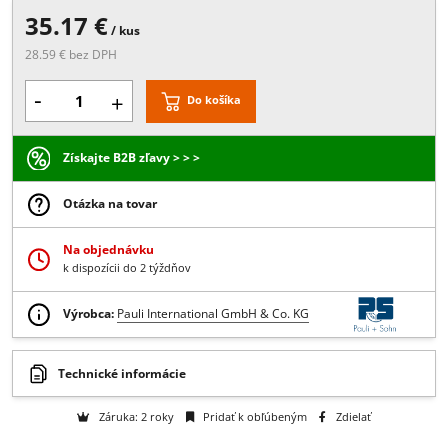
Popis:
tesnenie tvarované do oblúka, hrúbka skla 6-8 mm
Prevedenie:
Transparetná
35.17 €
/ kus
28.59 € bez DPH
-
+
Do košíka
Získajte B2B zľavy > > >
Otázka na tovar
Na objednávku
k dispozícii do 2 týždňov