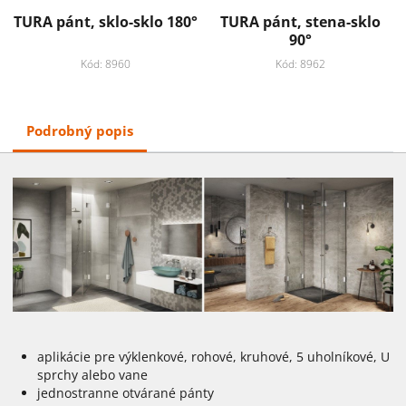
TURA pánt, sklo-sklo 180°
TURA pánt, stena-sklo
90°
Kód: 8960
Kód: 8962
Podrobný popis
aplikácie pre výklenkové, rohové, kruhové, 5 uholníkové, U
sprchy alebo vane
jednostranne otvárané pánty