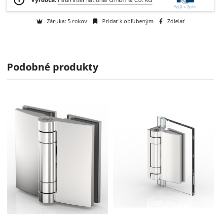
Otázka na tovar
Na objednávku
k dispozícii do 2 týždňov
Podobné produkty
Výrobca:
Pauli International GmbH & Co. KG
Záruka: 5 rokov
Pridať k obľúbeným
Zdielať