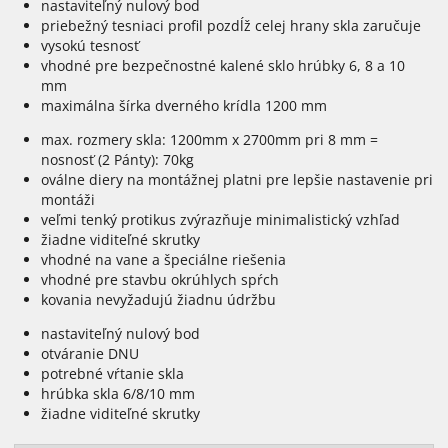
nastaviteľný nulový bod
priebežný tesniaci profil pozdĺž celej hrany skla zaručuje
vysokú tesnosť
vhodné pre bezpečnostné kalené sklo hrúbky 6, 8 a 10
mm
maximálna šírka dverného krídla 1200 mm
max. rozmery skla: 1200mm x 2700mm pri 8 mm =
nosnosť (2 Pánty): 70kg
oválne diery na montážnej platni pre lepšie nastavenie pri
montáži
veľmi tenký protikus zvýrazňuje minimalistický vzhľad
žiadne viditeľné skrutky
vhodné na vane a špeciálne riešenia
vhodné pre stavbu okrúhlych spŕch
kovania nevyžadujú žiadnu údržbu
nastaviteľný nulový bod
otváranie DNU
potrebné vŕtanie skla
hrúbka skla 6/8/10 mm
žiadne viditeľné skrutky