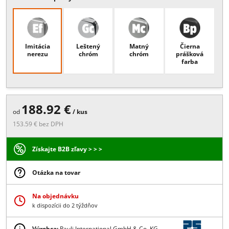
Popis:
nastaviteľný nulový bodotváranie DNU, potrebné vŕtanie skla
hrúbka skla 6/8/10 mm, žiadne viditeľné skrutky
Viac
Povrchové úpravy
Imitácia
Leštený
Matný
Čierna
nerezu
chróm
chróm
prášková
farba
188.92 €
od
/ kus
153.59 € bez DPH
Získajte B2B zľavy > > >