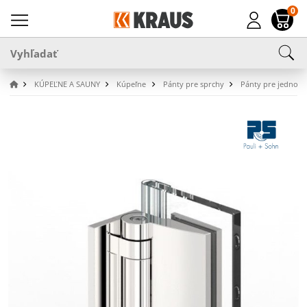
0
KÚPEĽNE A SAUNY
Kúpeľne
Pánty pre sprchy
Pánty pre jednost