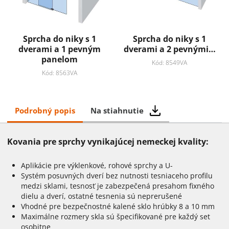
Sprcha do niky s 1
Sprcha do niky s 1
dverami a 1 pevným
dverami a 2 pevnými…
panelom
Kód: 8549VA
Kód: 8563VA
Podrobný popis
Na stiahnutie
Kovania pre sprchy vynikajúcej nemeckej kvality:
Aplikácie pre výklenkové, rohové sprchy a U-
Systém posuvných dverí bez nutnosti tesniaceho profilu
medzi sklami, tesnosť je zabezpečená presahom fixného
dielu a dverí, ostatné tesnenia sú neprerušené
Vhodné pre bezpečnostné kalené sklo hrúbky 8 a 10 mm
Maximálne rozmery skla sú špecifikované pre každý set
osobitne