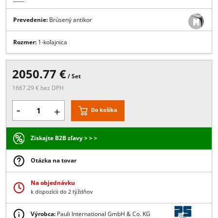
Popis:
set kovaní pre U-sprchu s dvoma posuvnými a troma fixnými
dielmi, šírka otvoru pre 1-koľajnicový systém max. 1000 mm, set
obsahuje: koľajnicový systém a úchyty na stenu
Viac
Prevedenie:
Brúsený antikor
Rozmer:
1-koľajnica
2050.77 €
/ Set
1667.29 € bez DPH
-
+
Do košíka
Získajte B2B zľavy > > >