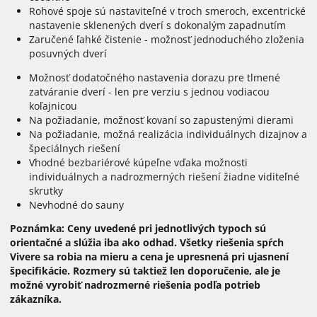
Rohové spoje sú nastaviteľné v troch smeroch, excentrické
nastavenie sklenených dverí s dokonalým zapadnutím
Zaručené ľahké čistenie - možnosť jednoduchého zloženia
posuvných dverí
Možnosť dodatočného nastavenia dorazu pre tlmené
zatváranie dverí - len pre verziu s jednou vodiacou
koľajnicou
Na požiadanie, možnosť kovaní so zapustenými dierami
Na požiadanie, možná realizácia individuálnych dizajnov a
špeciálnych riešení
Vhodné bezbariérové kúpeľne vďaka možnosti
individuálnych a nadrozmerných riešení žiadne viditeľné
skrutky
Nevhodné do sauny
Poznámka: Ceny uvedené pri jednotlivých typoch sú
orientačné a slúžia iba ako odhad. Všetky riešenia spŕch
Vivere sa robia na mieru a cena je upresnená pri ujasnení
špecifikácie. Rozmery sú taktiež len doporučenie, ale je
možné vyrobiť nadrozmerné riešenia podľa potrieb
zákazníka.