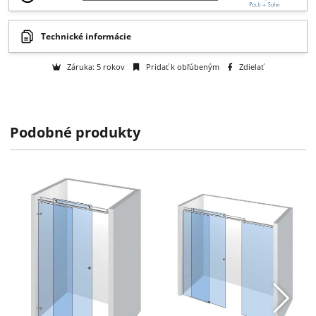
Otázka na tovar
Na objednávku
k dispozícii do 2 týždňov
Výrobca:
Pauli International GmbH & Co. KG
Podobné produkty
Technické informácie
Záruka: 5 rokov
Pridať k obľúbeným
Zdielať