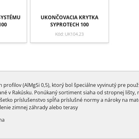
 SYSTÉMU
UKONČOVACIA KRYTKA
100
SYPROTECH 100
Kód: UK104.23
rofilov (AlMgSi 0,5), ktorý bol špeciálne vyvinutý pre použi
bané v Rakúsku. Ponúkaný sortiment siaha od stropnej lišty,
 Všetko príslušenstvo spĺňa príslušné normy a nároky na mat
klenie zimnej záhrady alebo terasy
na