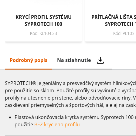
KRYCÍ PROFIL SYSTÉMU
PRÍTLAČNÁ LIŠTA
SYPROTECH 100
SYPROTECH 
Kód: KL104.23
Kód: PL103
Podrobný popis
Na stiahnutie
SYPROTECH® je geniálny a presvedčivý systém hliníkových p
pre použitie so sklom. Použité profily sú vyvinuté a vyrá
profily na utesnenie pri stene, alebo odvodňovacie ríny.
zasklievaní priemyselných a športových hál, ale aj na zas
Plastová ukončovacia krytka systému Syprotech 100 
použitie
BEZ krycieho profilu