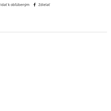
idať k obľúbeným
Zdielať