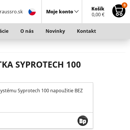
0
Košík
raussro.sk
Moje konto
0,00
€
ácie
O nás
Novinky
Kontakt
KA SYPROTECH 100
systému Syprotech 100 napoužitie BEZ