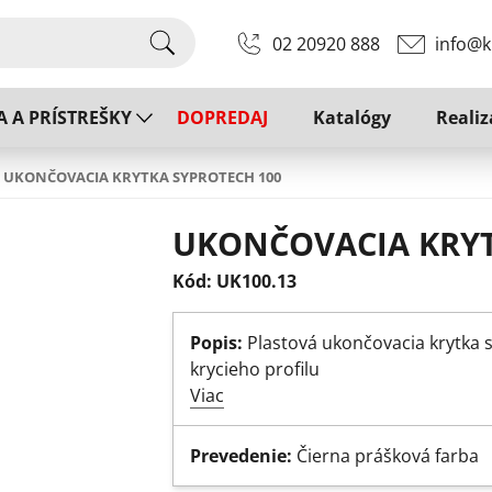
02 20920 888
info@k
A A PRÍSTREŠKY
DOPREDAJ
Katalógy
Realiz
UKONČOVACIA KRYTKA SYPROTECH 100
UKONČOVACIA KRYT
Kód: UK100.13
Popis:
Plastová ukončovacia krytka 
krycieho profilu
Viac
Prevedenie:
Čierna prášková farba