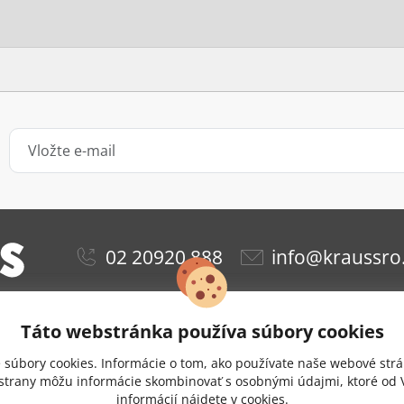
02 20920 888
info@kraussro
Táto webstránka používa súbory cookies
ie
Obchodné podmienky
Ochrana osobných údajov
súbory cookies. Informácie o tom, ako používate naše webové strá
Doprava a platba
Nastavenie cookies
 strany môžu informácie skombinovať s osobnými údajmi, ktoré od V
informácií nájdete v
cookies.
zie
Odstúpenie od zmluvy
Kontakt