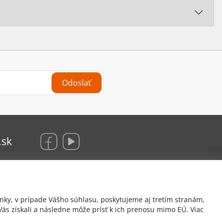
Odoslať
.sk
KRAUS Glas Beschlaege, s. r. o.
nky, v prípade Vášho súhlasu, poskytujeme aj tretím stranám,
Hrachová 12/B
ás získali a následne môže prísť k ich prenosu mimo EÚ. Viac
821 05 Bratislava