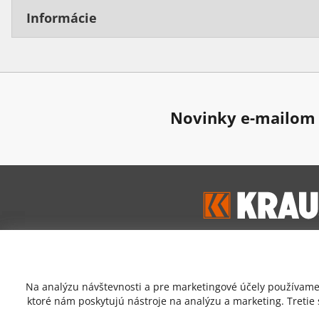
Informácie
Novinky e-mailom
Google hodnoten
Na analýzu návštevnosti a pre marketingové účely používame 
4,7
ktoré nám poskytujú nástroje na analýzu a marketing. Tretie
Prečítať zákaznícke recen