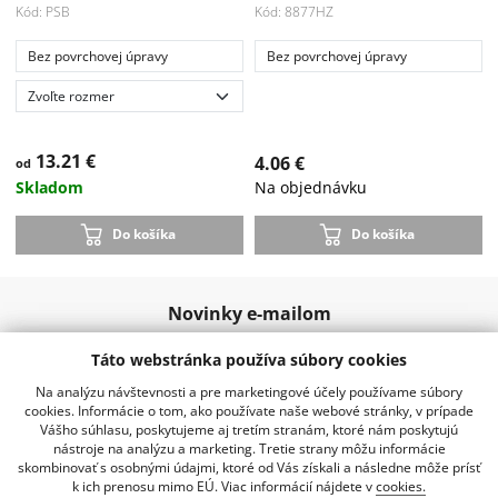
Kód: PSB
Kód: 8877HZ
Bez povrchovej úpravy
Bez povrchovej úpravy
Akcia
-33 %
13.21 €
4.06 €
od
Skladom
Na objednávku
Do košíka
Do košíka
Novinky e-mailom
Táto webstránka používa súbory cookies
Odoslať
Na analýzu návštevnosti a pre marketingové účely používame súbory
cookies. Informácie o tom, ako používate naše webové stránky, v prípade
Vášho súhlasu, poskytujeme aj tretím stranám, ktoré nám poskytujú
nástroje na analýzu a marketing. Tretie strany môžu informácie
02 20920 888
info@kraussro.sk
skombinovať s osobnými údajmi, ktoré od Vás získali a následne môže prísť
k ich prenosu mimo EÚ. Viac informácií nájdete v
cookies.