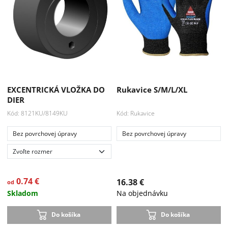
Akcia
-33 %
EXCENTRICKÁ VLOŽKA DO
Rukavice S/M/L/XL
DIER
Kód: 8121KU/8149KU
Kód: Rukavice
Bez povrchovej úpravy
Bez povrchovej úpravy
0.74 €
16.38 €
od
Skladom
Na objednávku
Do košíka
Do košíka